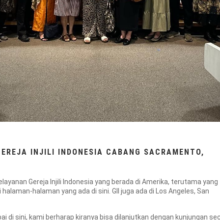
GEREJA INJILI INDONESIA CABANG SACRAMENTO,
ayanan Gereja Injili Indonesia yang berada di Amerika, terutama yang
 halaman-halaman yang ada di sini. GII juga ada di Los Angeles, San
i di sini, kami berharap kiranya bisa dilanjutkan dengan kunjungan se