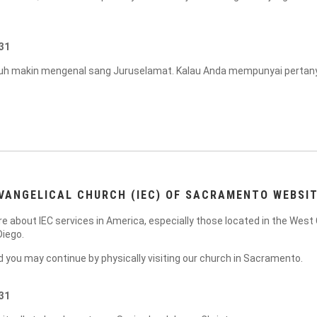
31
h makin mengenal sang Juruselamat. Kalau Anda mempunyai pertanyaa
VANGELICAL CHURCH (IEC) OF SACRAMENTO WEBSIT
 about IEC services in America, especially those located in the West 
Diego.
ad you may continue by physically visiting our church in Sacramento.
31