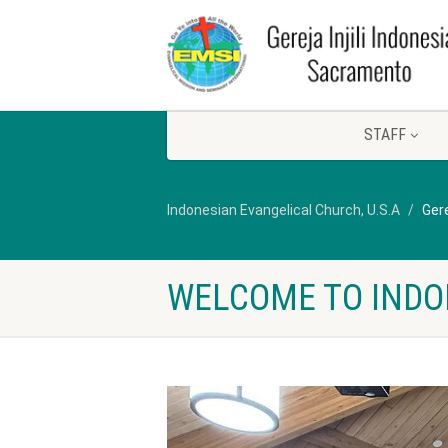
STAFF
Indonesian Evangelical Church, U.S.A
Gere
WELCOME TO INDO