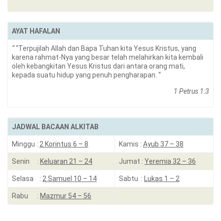
AYAT HAFALAN
“
“Terpujilah Allah dan Bapa Tuhan kita Yesus Kristus, yang
karena rahmat-Nya yang besar telah melahirkan kita kembali
oleh kebangkitan Yesus Kristus dari antara orang mati,
kepada suatu hidup yang penuh pengharapan. “
1 Petrus 1:3
JADWAL BACAAN ALKITAB
Minggu :
2 Korintus 6 – 8
Kamis :
Ayub 37 – 38
Senin :
Keluaran 21 – 24
Jumat :
Yeremia 32 – 36
Selasa :
2 Samuel 10 – 14
Sabtu :
Lukas 1 – 2
Rabu :
Mazmur 54 – 56