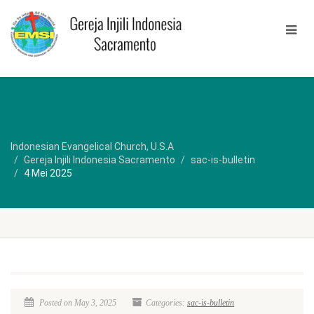
Indonesian Evangelical Church, U.S.A
Gereja Injili Indonesia Sacramento
sac-is-bulletin
4 Mei 2025
Posted on May 3, 2025
Categories:
sac-is-bulletin