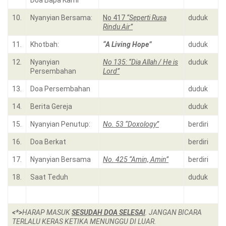
Doa Bapa Kami
10.
Nyanyian Bersama:
No 417
“Seperti Rusa
duduk
Rindu Air”
11.
Khotbah:
“A Living Hope”
duduk
12.
Nyanyian
No 135: “Dia Allah / He is
duduk
Persembahan
Lord”
13.
Doa Persembahan
duduk
14.
Berita Gereja
duduk
15.
Nyanyian Penutup:
No. 53 “Doxology”
berdiri
16.
Doa Berkat
berdiri
17.
Nyanyian Bersama
No. 425 “Amin, Amin”
berdiri
18.
Saat Teduh
duduk
<*>
HARAP MASUK
SESUDAH DOA SELESAI
. JANGAN BICARA
TERLALU KERAS KETIKA MENUNGGU DI LUAR.