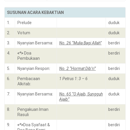
SUSUNAN ACARA KEBAKTIAN
1.
Prelude
duduk
2.
Votum
duduk
3.
Nyanyian Bersama:
No. 26 “Mulia Bagi Allah”
berdiri
4.
<*>
Doa
berdiri
Pembukaan
5.
Nyanyian Respon:
No. 2 “Hormat Dib’ri”
berdiri
6.
Pembacaan
1 Petrus 1: 3 – 6
duduk
Alkitab:
7.
Nyanyian Bersama:
No. 65 “O Ajaib, Sungguh
duduk
Ajaib”
8.
Pengakuan Iman
berdiri
Rasuli
9.
<*>
Doa Syafaat &
berdiri