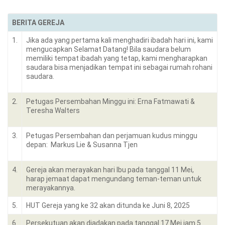
BERITA GEREJA
1.
Jika ada yang pertama kali menghadiri ibadah hari ini, kami
mengucapkan Selamat Datang! Bila saudara belum
memiliki tempat ibadah yang tetap, kami mengharapkan
saudara bisa menjadikan tempat ini sebagai rumah rohani
saudara.
2.
Petugas Persembahan Minggu ini: Erna Fatmawati &
Teresha Walters
3.
Petugas Persembahan dan perjamuan kudus minggu
depan: Markus Lie & Susanna Tjen
4.
Gereja akan merayakan hari Ibu pada tanggal 11 Mei,
harap jemaat dapat mengundang teman-teman untuk
merayakannya.
5.
HUT Gereja yang ke 32 akan ditunda ke Juni 8, 2025
6.
Persekutuan akan diadakan pada tanggal 17 Mei jam 5