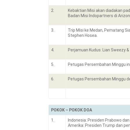
2.
Kebaktian Misi akan diadakan pad
Badan Misi Indopartners di Arizon
3.
Trip Misi ke Medan, Pematang Sia
Stephen Hosea.
4.
Perjamuan Kudus: Lian Sweezy & 
5.
Petugas Persembahan Minggu ini
6.
Petugas Persembahan Minggu de
POKOK – POKOK DOA
1.
Indonesia: Presiden Prabowo dan
Amerika: Presiden Trump dan pem