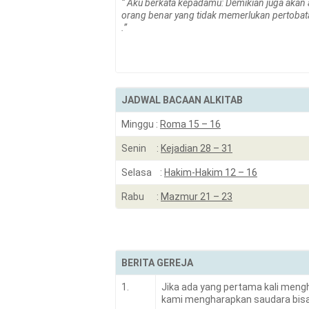
“
Aku berkata kepadamu: Demikian juga akan ad
orang benar yang tidak memerlukan pertobat
.”
JADWAL BACAAN ALKITAB
Minggu :
Roma 15 – 16
Senin :
Kejadian 28 – 31
Selasa :
Hakim-Hakim 12 – 16
Rabu :
Mazmur 21 – 23
BERITA GEREJA
1.
Jika ada yang pertama kali mengh
kami mengharapkan saudara bisa 