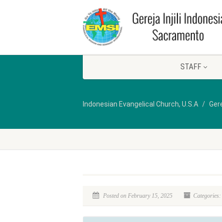
STAFF
Indonesian Evangelical Church, U.S.A
Gere
Posted on February 15, 2025
Categories