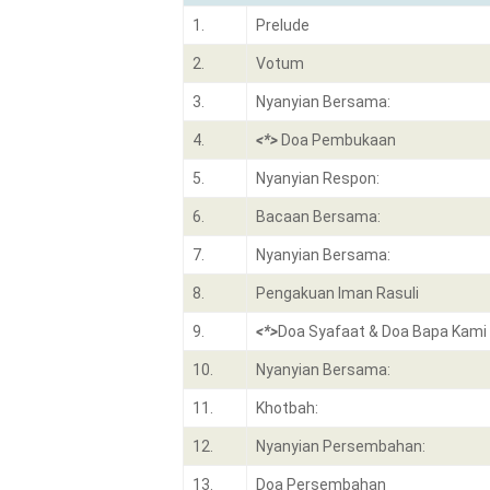
1.
Prelude
2.
Votum
3.
Nyanyian Bersama:
4.
<*>
Doa Pembukaan
5.
Nyanyian Respon:
6.
Bacaan Bersama:
7.
Nyanyian Bersama:
8.
Pengakuan Iman Rasuli
9.
<*>
Doa Syafaat & Doa Bapa Kami
10.
Nyanyian Bersama:
11.
Khotbah:
12.
Nyanyian Persembahan:
13.
Doa Persembahan