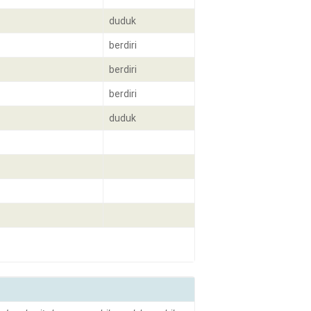
duduk
berdiri
berdiri
berdiri
duduk