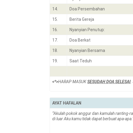
14.
Doa Persembahan
15.
Berita Gereja
16.
Nyanyian Penutup:
17.
Doa Berkat
18.
Nyanyian Bersama
19.
Saat Teduh
<*>
HARAP MASUK
SESUDAH DOA SELESAI
.
AYAT HAFALAN
“Akulah pokok anggur dan kamulah ranting-ran
di luar Aku kamu tidak dapat berbuat apa-apa.