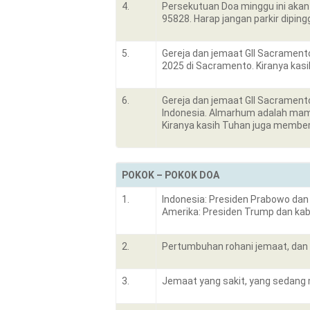
4.
Persekutuan Doa minggu ini akan 
95828. Harap jangan parkir dipinggi
5.
Gereja dan jemaat GII Sacramento
2025 di Sacramento. Kiranya kas
6.
Gereja dan jemaat GII Sacramento
Indonesia. Almarhum adalah mam
Kiranya kasih Tuhan juga memberi
POKOK – POKOK DOA
1.
Indonesia: Presiden Prabowo dan
Amerika: Presiden Trump dan kabi
2.
Pertumbuhan rohani jemaat, dan 
3.
Jemaat yang sakit, yang sedang m