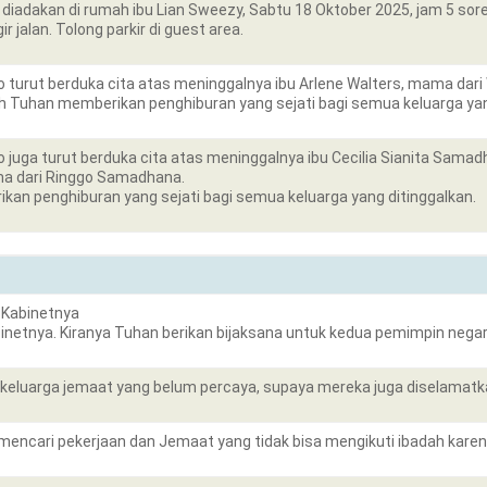
diadakan di rumah ibu Lian Sweezy, Sabtu 18 Oktober 2025, jam 5 sor
r jalan. Tolong parkir di guest area.
 turut berduka cita atas meninggalnya ibu Arlene Walters, mama dari 
ih Tuhan memberikan penghiburan yang sejati bagi semua keluarga yan
 juga turut berduka cita atas meninggalnya ibu Cecilia Sianita Samad
a dari Ringgo Samadhana.
kan penghiburan yang sejati bagi semua keluarga yang ditinggalkan.
 Kabinetnya
netnya. Kiranya Tuhan berikan bijaksana untuk kedua pemimpin negara
keluarga jemaat yang belum percaya, supaya mereka juga diselamat
encari pekerjaan dan Jemaat yang tidak bisa mengikuti ibadah karena