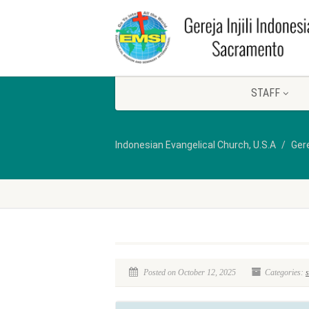
STAFF
Indonesian Evangelical Church, U.S.A
Gere
Posted on October 12, 2025
Categories:
s