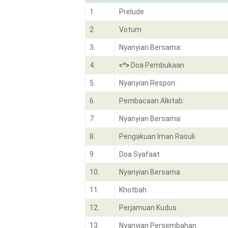
1.
Prelude
2.
Votum
3.
Nyanyian Bersama:
4.
<*>
Doa Pembukaan
5.
Nyanyian Respon:
6.
Pembacaan Alkitab:
7.
Nyanyian Bersama:
8.
Pengakuan Iman Rasuli
9.
Doa Syafaat
10.
Nyanyian Bersama
11.
Khotbah:
12.
Perjamuan Kudus
13.
Nyanyian Persembahan