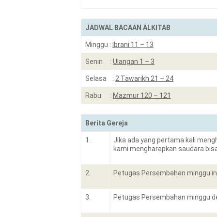
JADWAL BACAAN ALKITAB
Minggu :
Ibrani 11 – 13
Senin :
Ulangan 1 – 3
Selasa :
2 Tawarikh 21 – 24
Rabu :
Mazmur 120 – 121
Berita Gereja
1.
Jika ada yang pertama kali mengh
kami mengharapkan saudara bisa 
2.
Petugas Persembahan minggu ini
3.
Petugas Persembahan minggu d