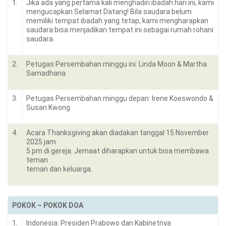
1.
Jika ada yang pertama kali menghadiri ibadah hari ini, kami
mengucapkan Selamat Datang! Bila saudara belum
memiliki tempat ibadah yang tetap, kami mengharapkan
saudara bisa menjadikan tempat ini sebagai rumah rohani
saudara.
2.
Petugas Persembahan minggu ini: Linda Moon & Martha
Samadhana
3.
Petugas Persembahan minggu depan: Irene Koeswondo &
Susan Kwong
4.
Acara Thanksgiving akan diadakan tanggal 15 November
2025 jam
5 pm di gereja. Jemaat diharapkan untuk bisa membawa
teman
teman dan keluarga.
POKOK – POKOK DOA
1.
Indonesia: Presiden Prabowo dan Kabinetnya