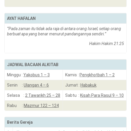
AYAT HAFALAN
“Pada zaman itu tidak ada raja di antara orang Israel; setiap orang
berbuat apa yang benar menurut pandangannya sendiri.”
Hakim Hakim 21:25
JADWAL BACAAN ALKITAB
Minggu :
Yakobus 1 – 3
Kamis :
Pengkhotbah 1 – 2
Senin :
Ulangan 4 – 6
Jumat :
Habakuk
Selasa :
2 Tawarikh 25 – 28
Sabtu :
Kisah Para Rasul 9 – 10
Rabu :
Mazmur 122 – 124
Berita Gereja