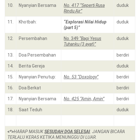
10.
Nyanyian Bersama
No. 417 “Seperti Rusa
duduk
Rindu Air”
11.
Khotbah:
“Explorasi Nilai Hidup
duduk
(part 5)”
12.
Persembahan
No. 349
“Bagi Yesus
duduk
Tuhanku (3 ayat)”
13.
Doa Persembahan
berdiri
14.
Berita Gereja
duduk
15.
Nyanyian Penutup:
No. 53 “Doxology”
berdiri
16.
Doa Berkat
berdiri
17.
Nyanyian Bersama
No. 425 “Amin, Amin”
berdiri
18.
Saat Teduh
duduk
<*>
HARAP MASUK
SESUDAH DOA SELESAI
. JANGAN BICARA
TERLALU KERAS KETIKA MENUNGGU DI LUAR.