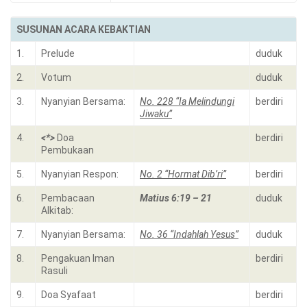
SUSUNAN ACARA KEBAKTIAN
1.
Prelude
duduk
2.
Votum
duduk
3.
Nyanyian Bersama:
No. 228 “Ia Melindungi
berdiri
Jiwaku”
4.
<*>
Doa
berdiri
Pembukaan
5.
Nyanyian Respon:
No. 2 “Hormat Dib’ri”
berdiri
6.
Pembacaan
Matius 6:19 – 21
duduk
Alkitab:
7.
Nyanyian Bersama:
No. 36 “Indahlah Yesus”
duduk
8.
Pengakuan Iman
berdiri
Rasuli
9.
Doa Syafaat
berdiri