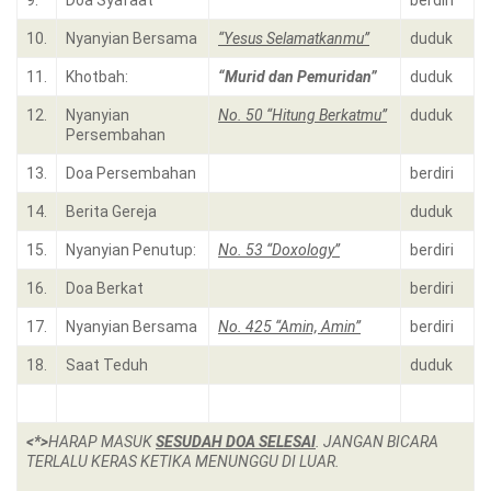
9.
Doa Syafaat
berdiri
10.
Nyanyian Bersama
“Yesus Selamatkanmu”
duduk
11.
Khotbah:
“Murid dan Pemuridan”
duduk
12.
Nyanyian
No. 50 “Hitung Berkatmu”
duduk
Persembahan
13.
Doa Persembahan
berdiri
14.
Berita Gereja
duduk
15.
Nyanyian Penutup:
No. 53 “Doxology”
berdiri
16.
Doa Berkat
berdiri
17.
Nyanyian Bersama
No. 425 “Amin, Amin”
berdiri
18.
Saat Teduh
duduk
<*>
HARAP MASUK
SESUDAH DOA SELESAI
. JANGAN BICARA
TERLALU KERAS KETIKA MENUNGGU DI LUAR.