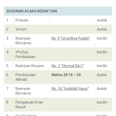
SUSUNAN ACARA KEBAKTIAN
1.
Prelude
duduk
2.
Votum
duduk
3.
Nyanyian
No. 9 “UmatNya Pujilah”
berdiri
Bersama:
4.
<*>
Doa
berdiri
Pembukaan
5.
Nyanyian Respon:
No. 2 “Hormat Dib’ri”
berdiri
6.
Pembacaan
Matius 28:16 – 20
duduk
Alkitab:
7.
Nyanyian
No. 36 “Indahlah Yesus”
duduk
Bersama:
8.
Pengakuan Iman
berdiri
Rasuli