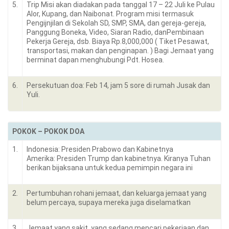
5.
Trip Misi akan diadakan pada tanggal 17 – 22 Juli ke Pulau
Alor, Kupang, dan Naibonat. Program misi termasuk
Pengijnjilan di Sekolah SD, SMP, SMA, dan gereja-gereja,
Panggung Boneka, Video, Siaran Radio, danPembinaan
Pekerja Gereja, dsb. Biaya Rp.8,000,000 ( Tiket Pesawat,
transportasi, makan dan penginapan. ) Bagi Jemaat yang
berminat dapan menghubungi Pdt. Hosea.
6.
Persekutuan doa: Feb 14, jam 5 sore di rumah Jusak dan
Yuli.
POKOK – POKOK DOA
1.
Indonesia: Presiden Prabowo dan Kabinetnya
Amerika: Presiden Trump dan kabinetnya. Kiranya Tuhan
berikan bijaksana untuk kedua pemimpin negara ini
2.
Pertumbuhan rohani jemaat, dan keluarga jemaat yang
belum percaya, supaya mereka juga diselamatkan
3.
Jemaat yang sakit, yang sedang mencari pekerjaan dan