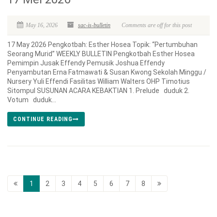
May 16, 2026
sac-is-bulletin
Comments are off for this post
17 May 2026 Pengkotbah: Esther Hosea Topik: “Pertumbuhan
Seorang Murid” WEEKLY BULLETIN Pengkotbah Esther Hosea
Pemimpin Jusak Effendy Pemusik Joshua Effendy
Penyambutan Erna Fatmawati & Susan Kwong Sekolah Minggu /
Nursery Yuli Effendi Fasilitas William Walters OHP Timotius
Sitompul SUSUNAN ACARA KEBAKTIAN 1. Prelude duduk 2.
Votum duduk...
CONTINUE READING
1
2
3
4
5
6
7
8