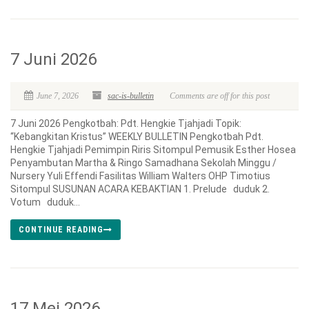
7 Juni 2026
June 7, 2026
sac-is-bulletin
Comments are off for this post
7 Juni 2026 Pengkotbah: Pdt. Hengkie Tjahjadi Topik:
“Kebangkitan Kristus” WEEKLY BULLETIN Pengkotbah Pdt.
Hengkie Tjahjadi Pemimpin Riris Sitompul Pemusik Esther Hosea
Penyambutan Martha & Ringo Samadhana Sekolah Minggu /
Nursery Yuli Effendi Fasilitas William Walters OHP Timotius
Sitompul SUSUNAN ACARA KEBAKTIAN 1. Prelude duduk 2.
Votum duduk...
CONTINUE READING
17 Mei 2026