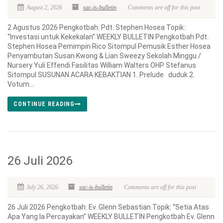
August 2, 2026
sac-is-bulletin
Comments are off for this post
2 Agustus 2026 Pengkotbah: Pdt. Stephen Hosea Topik:
“Investasi untuk Kekekalan” WEEKLY BULLETIN Pengkotbah Pdt.
Stephen Hosea Pemimpin Rico Sitompul Pemusik Esther Hosea
Penyambutan Susan Kwong & Lian Sweezy Sekolah Minggu /
Nursery Yuli Effendi Fasilitas William Walters OHP Stefanus
Sitompul SUSUNAN ACARA KEBAKTIAN 1. Prelude duduk 2.
Votum...
CONTINUE READING
26 Juli 2026
July 26, 2026
sac-is-bulletin
Comments are off for this post
26 Juli 2026 Pengkotbah: Ev. Glenn Sebastian Topik: “Setia Atas
Apa Yang Ia Percayakan” WEEKLY BULLETIN Pengkotbah Ev. Glenn