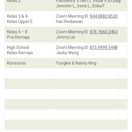
Kelas 2
Password: 018612 mulai 9:30 pagi
Jennifer L., Irene L., Erika F
Kelas 3 & 4
Zoom Meeting ID:
844 0882 8520
Kelas Upper E
Hari Rediawan
Kelas 5 – 8
Zoom Meeting ID:
876 7660 2463
Pra-Remaja
Jimmy Lie
High School
Zoom Meeting ID:
815 9999 5448
Kelas Remaja
Jacky Wong
Konsumsi
Yungkie & Nanny Hing