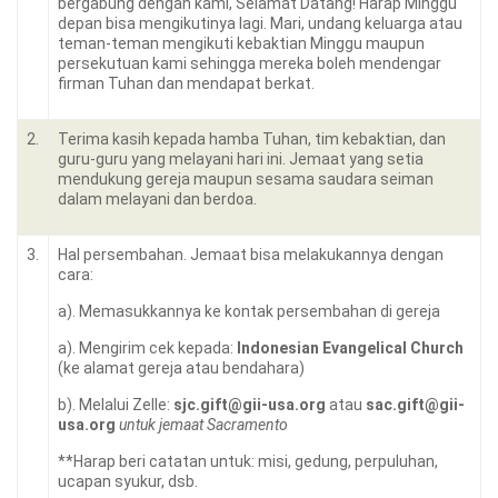
bergabung dengan kami, Selamat Datang! Harap Minggu
depan bisa mengikutinya lagi. Mari, undang keluarga atau
teman-teman mengikuti kebaktian Minggu maupun
persekutuan kami sehingga mereka boleh mendengar
firman Tuhan dan mendapat berkat.
2.
Terima kasih kepada hamba Tuhan, tim kebaktian, dan
guru-guru yang melayani hari ini. Jemaat yang setia
mendukung gereja maupun sesama saudara seiman
dalam melayani dan berdoa.
3.
Hal persembahan. Jemaat bisa melakukannya dengan
cara:
a). Memasukkannya ke kontak persembahan di gereja
a). Mengirim cek kepada:
Indonesian Evangelical Church
(ke alamat gereja atau bendahara)
b). Melalui Zelle:
sjc.gift@gii-usa.org
atau
sac.gift@gii-
usa.org
untuk jemaat Sacramento
**Harap beri catatan untuk: misi, gedung, perpuluhan,
ucapan syukur, dsb.