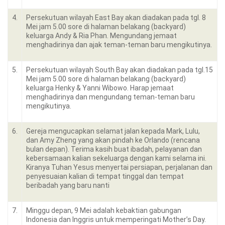
4.
Persekutuan wilayah East Bay akan diadakan pada tgl. 8
Mei jam 5.00 sore di halaman belakang (backyard)
keluarga Andy & Ria Phan. Mengundang jemaat
menghadirinya dan ajak teman-teman baru mengikutinya.
5.
Persekutuan wilayah South Bay akan diadakan pada tgl.15
Mei jam 5.00 sore di halaman belakang (backyard)
keluarga Henky & Yanni Wibowo. Harap jemaat
menghadirinya dan mengundang teman-teman baru
mengikutinya.
6.
Gereja mengucapkan selamat jalan kepada Mark, Lulu,
dan Amy Zheng yang akan pindah ke Orlando (rencana
bulan depan). Terima kasih buat ibadah, pelayanan dan
kebersamaan kalian sekeluarga dengan kami selama ini.
Kiranya Tuhan Yesus menyertai persiapan, perjalanan dan
penyesuaian kalian di tempat tinggal dan tempat
beribadah yang baru nanti
7.
Minggu depan, 9 Mei adalah kebaktian gabungan
Indonesia dan Inggris untuk memperingati Mother’s Day.