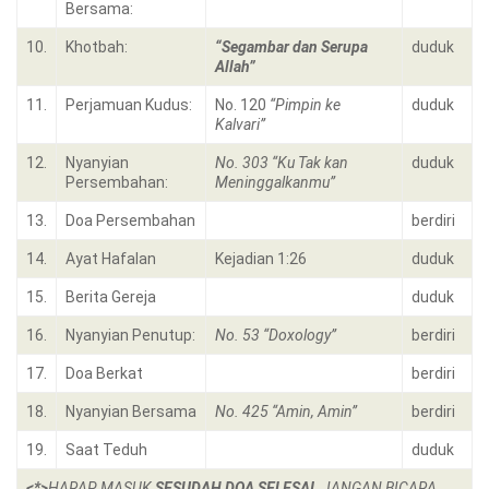
Bersama:
10.
Khotbah:
“Segambar dan Serupa
duduk
Allah”
11.
Perjamuan Kudus:
No. 120
“Pimpin ke
duduk
Kalvari”
12.
Nyanyian
No. 303 “Ku Tak kan
duduk
Persembahan:
Meninggalkanmu”
13.
Doa Persembahan
berdiri
14.
Ayat Hafalan
Kejadian 1:26
duduk
15.
Berita Gereja
duduk
16.
Nyanyian Penutup:
No. 53 “Doxology”
berdiri
17.
Doa Berkat
berdiri
18.
Nyanyian Bersama
No. 425 “Amin, Amin”
berdiri
19.
Saat Teduh
duduk
<*>
HARAP MASUK
SESUDAH DOA SELESAI
. JANGAN BICARA