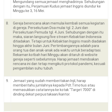
Mengundang semua jemaat menghadirinya. Sehubungan
dengan itu, Perjamuan Kudus jemaat Inggris diundur ke
Minggu ke 3, 16 Mei.
8.
Gereja berencana akan memulai kembali semua kegiatan
di gereja. Persekutuan Doa mulai tgl. 2 Juni dan
Persekutuan Pemuda tgl. 4 Juni. Sehubungan dengan itu
maka, siaran langsung/live stream Kebaktian Indonesia
ditiadakan. Tetapi untuk Kebaktian Inggris masih diadakan
hingga akhir bulan Juni. Pertimbangannya adalah para
orang tua dan anak-anak ada waktu untuk beradaptasi.
Rekaman kotbah hari Minggu akan ditaruh di website
gereja seperti sebelumnya. Harap jemaat mendoakan
rencana ini dan tetap mengikuti protokol pandemi, kecuali
pengambilan suhu tubuh.
9.
Jemaat yang sudah memberitakan Injil, harap
memberitahu jumlahnya kepada Pdt.Timotius atau
memasukkan catatannya ke kotak “Target 7000” di
dinding dekat perpustakaan/kantor.