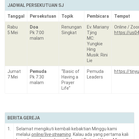
JADWAL PERSEKUTUAN SJ
Tanggal
Persekutuan
Topik
Pembicara
Tempat
Rabu
Doa
Renungan
Ev. Mariany
Online / Zo
5 Mei
Pk 7:00
Singkat
Tjing
https://us0
malam
MC:
Yungkie
Hing
Musik: Rini
Lie
Jumat
Pemuda
“Basic of
Pemuda
https://tin
7 Mei
Pk 7:30
Having a
Leaders
malam
Prayer
Life”
BERITA GEREJA
1.
Selamat mengikuti kembali kebaktian Minggu kami
melalui
online/live-streaming
. Kalau ada yang pertama kali