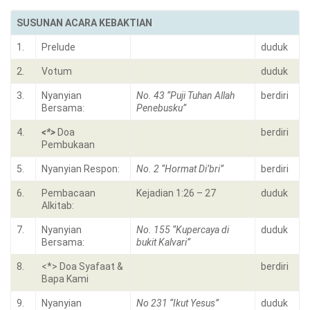
SUSUNAN ACARA KEBAKTIAN
1.
Prelude
duduk
2.
Votum
duduk
3.
Nyanyian
No. 43 “Puji Tuhan Allah
berdiri
Bersama:
Penebusku”
4.
<*>
Doa
berdiri
Pembukaan
5.
Nyanyian Respon:
No. 2 “Hormat Di’bri”
berdiri
6.
Pembacaan
Kejadian 1:26 – 27
duduk
Alkitab:
7.
Nyanyian
No. 155 “Kupercaya di
duduk
Bersama:
bukit Kalvari”
8.
<*> Doa Syafaat &
berdiri
Bapa Kami
9.
Nyanyian
No 231 “Ikut Yesus”
duduk