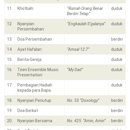
11.
Khotbah:
“Rumah Orang Benar
duduk
Berdiri Tetap”
12.
Nyanyian
“Engkaulah S’galanya”
duduk
Persembahan:
13.
Doa Persembahan
berdiri
14.
Ayat Hafalan:
“Amsal 12:7
”
duduk
15.
Berita Gereja
duduk
16.
Teen Ensemble Music
“My Dad”
duduk
Presentation:
17.
Pembagian Hadiah
duduk
kepada para Bapa
18.
Nyanyian Penutup:
No. 53 “Doxology”
berdiri
19.
Doa Berkat
berdiri
20.
Nyanyian Bersama
No. 425 “Amin, Amin”
berdiri