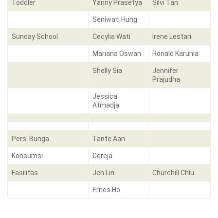
Toddler
Yanny Prasetya
Silvi Tan
Seniwati Hung
Sunday School
Cecylia Wati
Irene Lestari
Mariana Oswan
Ronald Karunia
Shelly Sia
Jennifer
Prajudha
Jessica
Atmadja
Pers. Bunga
Tante Aan
Konsumsi
Gereja
Fasilitas
Jeh Lin
Churchill Chiu
Ernes Ho