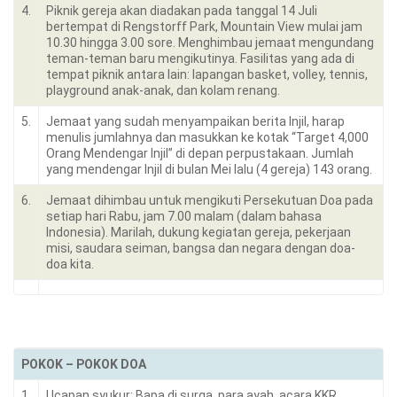
4.
Piknik gereja akan diadakan pada tanggal 14 Juli
bertempat di Rengstorff Park, Mountain View mulai jam
10.30 hingga 3.00 sore. Menghimbau jemaat mengundang
teman-teman baru mengikutinya. Fasilitas yang ada di
tempat piknik antara lain: lapangan basket, volley, tennis,
playground anak-anak, dan kolam renang.
5.
Jemaat yang sudah menyampaikan berita Injil, harap
menulis jumlahnya dan masukkan ke kotak “Target 4,000
Orang Mendengar Injil” di depan perpustakaan. Jumlah
yang mendengar Injil di bulan Mei lalu (4 gereja) 143 orang.
6.
Jemaat dihimbau untuk mengikuti Persekutuan Doa pada
setiap hari Rabu, jam 7.00 malam (dalam bahasa
Indonesia). Marilah, dukung kegiatan gereja, pekerjaan
misi, saudara seiman, bangsa dan negara dengan doa-
doa kita.
POKOK – POKOK DOA
1.
Ucapan syukur: Bapa di surga, para ayah, acara KKR