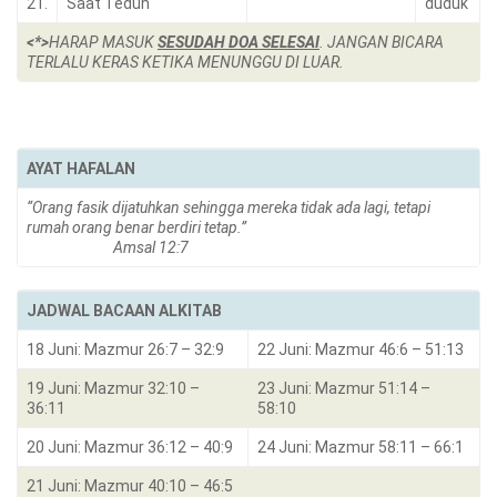
21.
Saat Teduh
duduk
<*>
HARAP MASUK
SESUDAH DOA SELESAI
. JANGAN BICARA
TERLALU KERAS KETIKA MENUNGGU DI LUAR.
AYAT HAFALAN
“Orang fasik dijatuhkan sehingga mereka tidak ada lagi, tetapi
rumah orang benar berdiri tetap.”
Amsal 12:7
JADWAL BACAAN ALKITAB
18 Juni: Mazmur 26:7 – 32:9
22 Juni: Mazmur 46:6 – 51:13
19 Juni: Mazmur 32:10 –
23 Juni: Mazmur 51:14 –
36:11
58:10
20 Juni: Mazmur 36:12 – 40:9
24 Juni: Mazmur 58:11 – 66:1
21 Juni: Mazmur 40:10 – 46:5