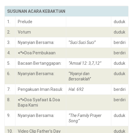
SUSUNAN ACARA KEBAKTIAN
1.
Prelude
duduk
2.
Votum
duduk
3.
Nyanyian Bersama:
“
Suci Suci Suci”
berdiri
4.
<*>
Doa Pembukaan
berdiri
5.
Bacaan Bertanggapan:
“Amsal 12: 3,7,12”
duduk
6.
Nyanyian Bersama:
“
Nyanyi dan
duduk
Bersoraklah”
7.
Pengakuan Iman Rasuli:
Hal. 692
berdiri
8.
<*>
Doa Syafaat & Doa
berdiri
Bapa Kami
9.
Nyanyian Bersama:
“The Family Prayer
duduk
Song”
10.
Video Clip Father’s Day
duduk