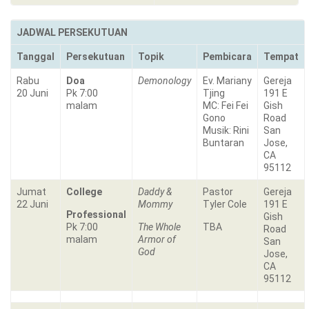
JADWAL PERSEKUTUAN
Tanggal
Persekutuan
Topik
Pembicara
Tempat
Rabu
Doa
Demonology
Ev. Mariany
Gereja
20 Juni
Pk 7:00
Tjing
191 E
malam
MC: Fei Fei
Gish
Gono
Road
Musik: Rini
San
Buntaran
Jose,
CA
95112
Jumat
College
Daddy &
Pastor
Gereja
22 Juni
Mommy
Tyler Cole
191 E
Professional
Gish
Pk 7:00
The Whole
TBA
Road
malam
Armor of
San
God
Jose,
CA
95112