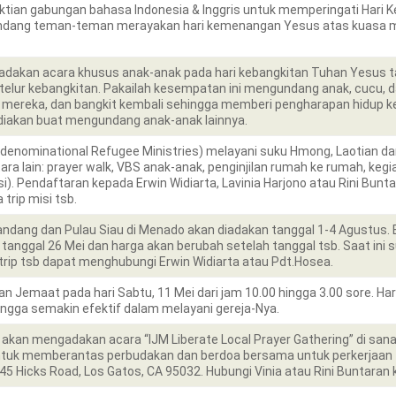
aktian gabungan bahasa Indonesia & Inggris untuk memperingati Hari
ndang teman-teman merayakan hari kemenangan Yesus atas kuasa m
dakan acara khusus anak-anak pada hari kebangkitan Tuhan Yesus tan
elur kebangkitan. Pakailah kesempatan ini mengundang anak, cucu, d
 mereka, dan bangkit kembali sehingga memberi pengharapan hidup ke
diakan buat mengundang anak-anak lainnya.
terdenominational Refugee Ministries) melayani suku Hmong, Laotian d
ara lain: prayer walk, VBS anak-anak, penginjilan rumah ke rumah, kegi
). Pendaftaran kepada Erwin Widiarta, Lavinia Harjono atau Rini Bunta
rip misi tsb.
landang dan Pulau Siau di Menado akan diadakan tanggal 1-4 Agustus. B
anggal 26 Mei dan harga akan berubah setelah tanggal tsb. Saat ini s
rip tsb dapat menghubungi Erwin Widiarta atau Pdt.Hosea.
 Jemaat pada hari Sabtu, 11 Mei dari jam 10.00 hingga 3.00 sore. H
ingga semakin efektif dalam melayani gereja-Nya.
M) akan mengadakan acara “IJM Liberate Local Prayer Gathering” di sa
ntuk memberantas perbudakan dan berdoa bersama untuk perkerjaan Tu
5 Hicks Road, Los Gatos, CA 95032. Hubungi Vinia atau Rini Buntaran ka