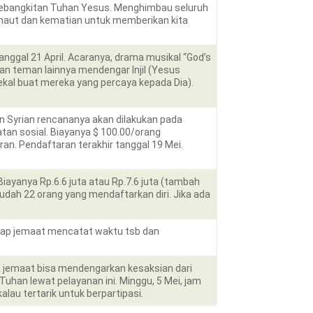
 Kebangkitan Tuhan Yesus. Menghimbau seluruh
aut dan kematian untuk memberikan kita
ggal 21 April. Acaranya, drama musikal “God’s
an teman lainnya mendengar Injil (Yesus
kal buat mereka yang percaya kepada Dia).
an Syrian rencananya akan dilakukan pada
atan sosial. Biayanya $ 100.00/orang
ran. Pendaftaran terakhir tanggal 19 Mei.
iayanya Rp.6.6 juta atau Rp.7.6 juta (tambah
udah 22 orang yang mendaftarkan diri. Jika ada
arap jemaat mencatat waktu tsb dan
na jemaat bisa mendengarkan kesaksian dari
han lewat pelayanan ini. Minggu, 5 Mei, jam
lau tertarik untuk berpartipasi.