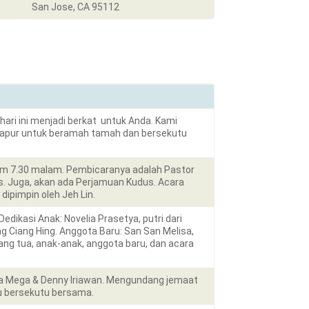
San Jose, CA 95112
hari ini menjadi berkat untuk Anda. Kami
 dapur untuk beramah tamah dan bersekutu
jam 7.30 malam. Pembicaranya adalah Pastor
. Juga, akan ada Perjamuan Kudus. Acara
dipimpin oleh Jeh Lin.
dikasi Anak: Novelia Prasetya, putri dari
ng Ciang Hing. Anggota Baru: San San Melisa,
ng tua, anak-anak, anggota baru, dan acara
rga Mega & Denny Iriawan. Mengundang jemaat
u bersekutu bersama.