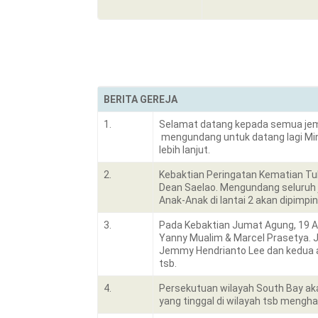
BERITA GEREJA
1.
Selamat datang kepada semua jemaat
mengundang untuk datang lagi Min
lebih lanjut.
2.
Kebaktian Peringatan Kematian Tuh
Dean Saelao. Mengundang seluruh 
Anak-Anak di lantai 2 akan dipimpi
3.
Pada Kebaktian Jumat Agung, 19 Apr
Yanny Mualim & Marcel Prasetya. Ja
Jemmy Hendrianto Lee dan kedua a
tsb.
4.
Persekutuan wilayah South Bay aka
yang tinggal di wilayah tsb men