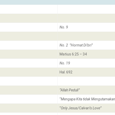
No. 9
No. 2 ”Hormat Di’bri”
Matius 6:25 – 34
No. 19
Hal. 692
“Allah Peduli”
“
Mengapa Kita tidak Mengutamakan
“
Only Jesus/Calvari’s Love”