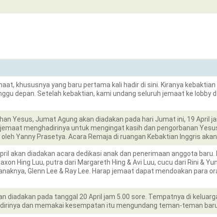
, khususnya yang baru pertama kali hadir di sini. Kiranya kebaktian 
ggu depan. Setelah kebaktian, kami undang seluruh jemaat ke lobby
an Yesus, Jumat Agung akan diadakan pada hari Jumat ini, 19 April 
jemaat menghadirinya untuk mengingat kasih dan pengorbanan Yesus
n oleh Yanny Prasetya. Acara Remaja di ruangan Kebaktian Inggris akan 
il akan diadakan acara dedikasi anak dan penerimaan anggota baru. De
xon Hing Luu, putra dari Margareth Hing & Avi Luu, cucu dari Rini & Yu
naknya, Glenn Lee & Ray Lee. Harap jemaat dapat mendoakan para ora
n diadakan pada tanggal 20 April jam 5.00 sore. Tempatnya di kelua
ghadirinya dan memakai kesempatan itu mengundang teman-teman bar