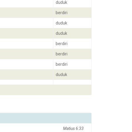
duduk
berdiri
duduk
duduk
berdiri
berdiri
berdiri
duduk
tambahkan kepadamu.” Matius 6:33