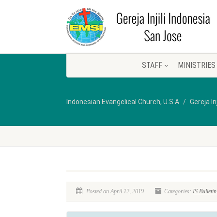
STAFF
MINISTRIES
Indonesian Evangelical Church, U.S.A
Gereja In
Posted on April 12, 2019
Categories:
IS Bulletin