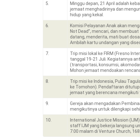
5.
Minggu depan, 21 April adalah keb
jemaat menghadirinya dan mengu
hidup yang kekal.
6.
Komisi Pelayanan Anak akan menga
Not Dead”, mencari, dan membuat t
datang, menderita, mati buat dosa
Ambilah kartu undangan yang dise
7.
Trip misi lokal ke FIRM (Fresno In
tanggal 19-21 Juli. Kegiatannya ant
(transportasi, konsumsi, akomodasi
Mohon jemaat mendoakan rencana t
8.
Trip misi ke Indonesia, Pulau Tagu
ke Tomohon). Pendaftaran ditutup t
jemaat yang berencana mengikuti t
9.
Gereja akan mengadakan Pembinaan
mengikutinya untuk dilengkapi seh
10.
International Justice Mission (IJ
staff IJM yang bekerja langsung u
7.00 malam di Venture Church, 1684