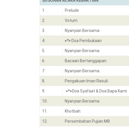
SUSUNAN ACARA KEBAKTIAN
1.
Prelude
2.
Votum
3.
Nyanyian Bersama:
4.
<*>
Doa Pembukaan
5.
Nyanyian Bersama:
6.
Bacaan Bertanggapan:
7.
Nyanyian Bersama:
8.
Pengakuan Iman Rasuli:
9.
<*>
Doa Syafaat & Doa Bapa Kami
10.
Nyanyian Bersama:
11.
Khotbah:
12.
Persembahan Pujian M8: