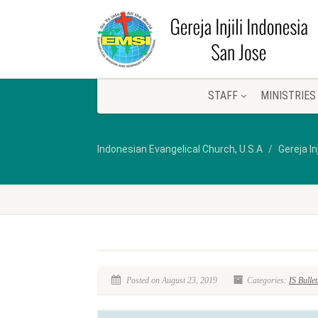
STAFF
MINISTRIES
Indonesian Evangelical Church, U.S.A
Gereja In
Posted on August 23, 2019
Categories:
IS Bullet