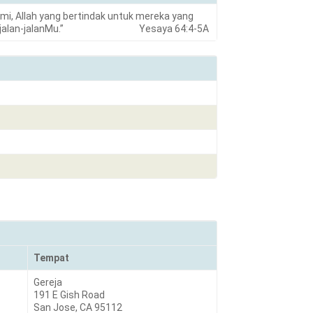
ami, Allah yang bertindak untuk mereka yang
engikuti jalan-jalanMu.” Yesaya 64:4-5A
Tempat
Gereja
191 E Gish Road
San Jose, CA 95112