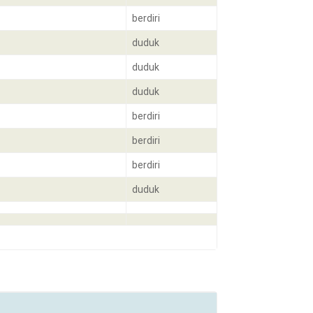
berdiri
duduk
duduk
duduk
berdiri
berdiri
berdiri
duduk