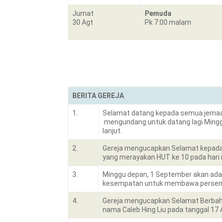
Jumat
Pemuda
30 Agt
Pk 7:00 malam
BERITA GEREJA
1.
Selamat datang kepada semua jemaat, 
mengundang untuk datang lagi Minggu
lanjut.
2.
Gereja mengucapkan Selamat kepada E
yang merayakan HUT ke 10 pada hari 
3.
Minggu depan, 1 September akan ada 
kesempatan untuk membawa persemb
4.
Gereja mengucapkan Selamat Berbahagi
nama Caleb Hing Liu pada tanggal 17