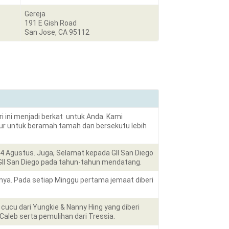
Gereja
191 E Gish Road
San Jose, CA 95112
i ini menjadi berkat untuk Anda. Kami
pur untuk beramah tamah dan bersekutu lebih
4 Agustus. Juga, Selamat kepada GII San Diego
GII San Diego pada tahun-tahun mendatang.
ya. Pada setiap Minggu pertama jemaat diberi
ucu dari Yungkie & Nanny Hing yang diberi
aleb serta pemulihan dari Tressia.