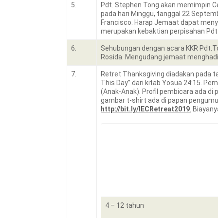
5.
Pdt. Stephen Tong akan memimpin Ce
pada hari Minggu, tanggal 22 Septem
Francisco. Harap Jemaat dapat menye
merupakan kebaktian perpisahan Pdt.
6.
Sehubungan dengan acara KKR Pdt.Ton
Rosida. Mengudang jemaat menghadi
7.
Retret Thanksgiving diadakan pada t
This Day” dari kitab Yosua 24:15. Pem
(Anak-Anak). Profil pembicara ada di
gambar t-shirt ada di papan pengumum
http://bit.ly/IECRetreat2019
.
Biayanya
4 – 12 tahun