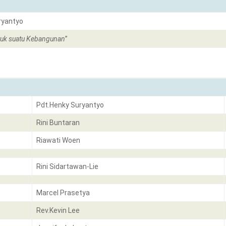
ryantyo
tuk suatu Kebangunan
”
Pdt.Henky Suryantyo
Rini Buntaran
Riawati Woen
Rini Sidartawan-Lie
Marcel Prasetya
Rev.Kevin Lee