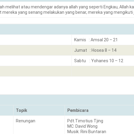
nah melihat atau mendengar adanya allah yang seperti Engkau, Allah k
but mereka yang senang melakukan yang benar, mereka yang m
Kamis : Amsal 20 – 21
Jumat : Hosea 8 – 14
Sabtu : Yohanes 10 – 12
Topik
Pembicara
Renungan
Pdt.Timotius Tjing
MC: David Wong
Musik: Rini Buntaran