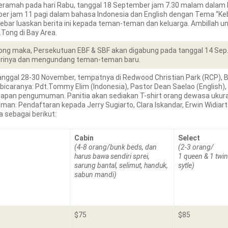
ramah pada hari Rabu, tanggal 18 September jam 7.30 malam dalam
ber jam 11 pagi dalam bahasa Indonesia dan English dengan Tema “Keb
bar luaskan berita ini kepada teman-teman dan keluarga. Ambillah un
Tong di Bay Area.
g maka, Persekutuan EBF & SBF akan digabung pada tanggal 14 Sep. 
rinya dan mengundang teman-teman baru.
anggal 28-30 November, tempatnya di Redwood Christian Park (RCP), 
bicaranya: Pdt.Tommy Elim (Indonesia), Pastor Dean Saelao (English), 
 papan pengumuman. Panitia akan sediakan T-shirt orang dewasa ukuran
an. Pendaftaran kepada Jerry Sugiarto, Clara Iskandar, Erwin Widiarta
 sebagai berikut:
Cabin
Select
(4-8 orang/bunk beds, dan
(2-3 orang/
harus bawa sendiri sprei,
1 queen & 1 twin
sarung bantal, selimut, handuk,
sytle)
sabun mandi)
$75
$85