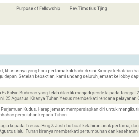
Purpose of Fellowship
Rev.Timotius Tjing
khususnya yang baru pertama kali hadir di sini. Kiranya kebaktian har
 depan. Setelah kebaktian, kami undang seluruh jemaat ke lobby da
v.Kalvin Budiman yang telah dilantik menjadi pendeta pada tanggal 2
ini, 25 Agustus. Kiranya Tuhan Yesus memberkati rencana pelayanan 
Perjamuan Kudus. Harap jemaat mempersiapkan diri untuk mengikutin
ahan perpuluhan kepada Tuhan.
a kepada Tressia Hing & Josh Liu buat kelahiran anak pertama, dan c
 Agustus lalu. Tuhan kiranya memberkati pertumbuhan dan kesehatan C