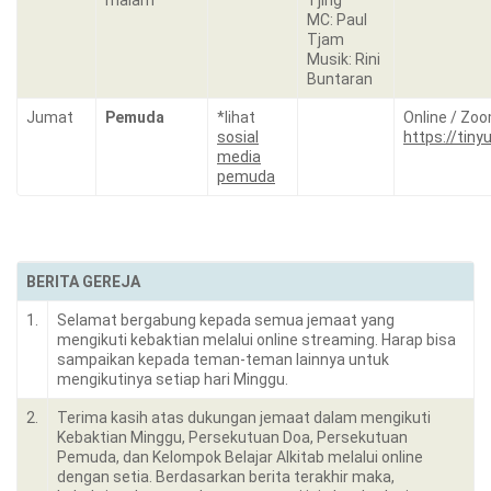
malam
Tjing
MC: Paul
Tjam
Musik: Rini
Buntaran
Jumat
Pemuda
*lihat
Online / Zo
sosial
https://tin
media
pemuda
BERITA GEREJA
1.
Selamat bergabung kepada semua jemaat yang
mengikuti kebaktian melalui online streaming. Harap bisa
sampaikan kepada teman-teman lainnya untuk
mengikutinya setiap hari Minggu.
2.
Terima kasih atas dukungan jemaat dalam mengikuti
Kebaktian Minggu, Persekutuan Doa, Persekutuan
Pemuda, dan Kelompok Belajar Alkitab melalui online
dengan setia. Berdasarkan berita terakhir maka,