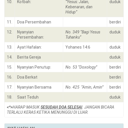
10.
Kotbah:
“Yesus: Jalan,
duduk
Kebenaran, dan
Hidup”
11.
Doa Persembahan
berdiri
12.
Nyanyian
No. 349 “Bagi Yesus
duduk
Persembahan:
Tuhanku”
13.
Ayat Hafalan:
Yohanes 14:6
duduk
14.
Berita Gereja
duduk
15.
Nyanyian Penutup:
No. 53 “Doxology”
berdiri
16.
Doa Berkat
berdiri
17.
Nyanyian Bersama
No. 425 “Amin, Amin”
berdiri
18.
Saat Teduh
duduk
<*>
HARAP MASUK
SESUDAH DOA SELESAI
. JANGAN BICARA
TERLALU KERAS KETIKA MENUNGGU DI LUAR.