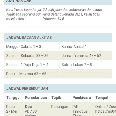
AYAT HAFALAN
Kata Yesus kepadanya, “Akulah jalan dan kebenaran dan hidup.
Tidak ada seorang pun yang datang kepada Bapa, kalau tidak
melalui Aku.”
Yohanes 14:6
JADWAL BACAAN ALKITAB
Minggu : Galatia 1 – 3
Kamis: Amsal 1
Senin : Keluaran 33 – 36
Jumat: Yeremia 47 – 52
Selasa : 1 Raja-Raja 1 – 4
Sabtu: Lukas 7 – 8
Rabu : Mazmur 63 – 65
JADWAL PERSEKUTUAN
Tanggal
Persekutuan
Topik
Pembicara
Tempat
Rabu
Doa
Renungan
Pdt.
Online / Zo
27 Mei
Pk 7:00
Timotius
https://us0