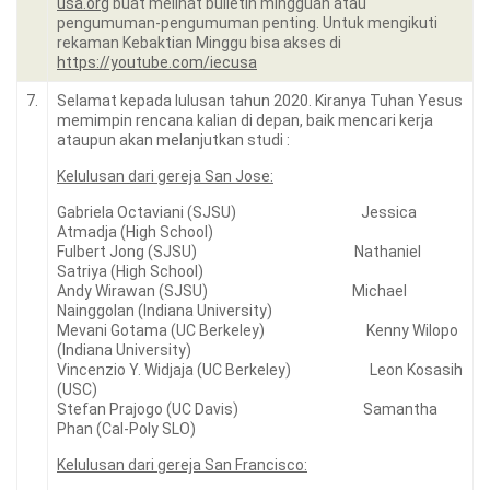
usa.org
buat melihat bulletin mingguan atau
pengumuman-pengumuman penting. Untuk mengikuti
rekaman Kebaktian Minggu bisa akses di
https://youtube.com/iecusa
7.
Selamat kepada lulusan tahun 2020. Kiranya Tuhan Yesus
memimpin rencana kalian di depan, baik mencari kerja
ataupun akan melanjutkan studi :
Kelulusan dari gereja San Jose:
Gabriela Octaviani (SJSU) Jessica
Atmadja (High School)
Fulbert Jong (SJSU) Nathaniel
Satriya (High School)
Andy Wirawan (SJSU) Michael
Nainggolan (Indiana University)
Mevani Gotama (UC Berkeley) Kenny Wilopo
(Indiana University)
Vincenzio Y. Widjaja (UC Berkeley) Leon Kosasih
(USC)
Stefan Prajogo (UC Davis) Samantha
Phan (Cal-Poly SLO)
Kelulusan dari gereja San Francisco: