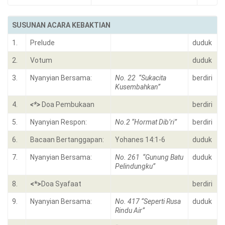
SUSUNAN ACARA KEBAKTIAN
1.
Prelude
duduk
2.
Votum
duduk
3.
Nyanyian Bersama:
No. 22 “Sukacita
berdiri
Kusembahkan”
4.
<*>
Doa Pembukaan
berdiri
5.
Nyanyian Respon:
No.2 “Hormat Dib’ri”
berdiri
6.
Bacaan Bertanggapan:
Yohanes 14:1-6
duduk
7.
Nyanyian Bersama:
No. 261 “Gunung Batu
duduk
Pelindungku”
8.
<*>
Doa Syafaat
berdiri
9.
Nyanyian Bersama:
No. 417 “Seperti Rusa
duduk
Rindu Air”