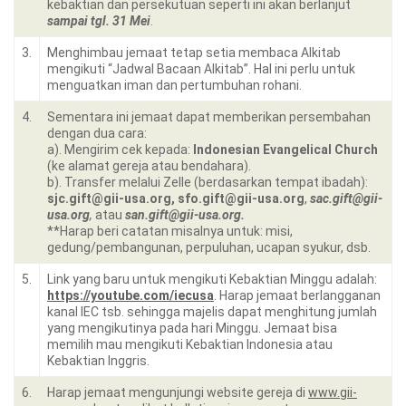
kebaktian dan persekutuan seperti ini akan berlanjut
sampai tgl. 31 Mei
.
3.
Menghimbau jemaat tetap setia membaca Alkitab
mengikuti “Jadwal Bacaan Alkitab”. Hal ini perlu untuk
menguatkan iman dan pertumbuhan rohani.
4.
Sementara ini jemaat dapat memberikan persembahan
dengan dua cara:
a). Mengirim cek kepada:
Indonesian Evangelical Church
(ke alamat gereja atau bendahara).
b). Transfer melalui Zelle (berdasarkan tempat ibadah):
sjc.gift@gii-usa.org,
sfo.gift@gii-usa.org
,
sac.gift@gii-
usa.org
,
atau
san.gift@gii-usa.org.
**Harap beri catatan misalnya untuk: misi,
gedung/pembangunan, perpuluhan, ucapan syukur, dsb.
5.
Link yang baru untuk mengikuti Kebaktian Minggu adalah:
https://youtube.com/iecusa
. Harap jemaat berlangganan
kanal IEC tsb. sehingga majelis dapat menghitung jumlah
yang mengikutinya pada hari Minggu. Jemaat bisa
memilih mau mengikuti Kebaktian Indonesia atau
Kebaktian Inggris.
6.
Harap jemaat mengunjungi website gereja di
www.gii-