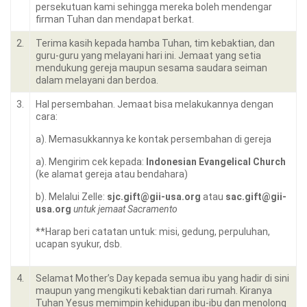
persekutuan kami sehingga mereka boleh mendengar
firman Tuhan dan mendapat berkat.
2.
Terima kasih kepada hamba Tuhan, tim kebaktian, dan
guru-guru yang melayani hari ini. Jemaat yang setia
mendukung gereja maupun sesama saudara seiman
dalam melayani dan berdoa.
3.
Hal persembahan. Jemaat bisa melakukannya dengan
cara:
a). Memasukkannya ke kontak persembahan di gereja
a). Mengirim cek kepada:
Indonesian Evangelical Church
(ke alamat gereja atau bendahara)
b). Melalui Zelle:
sjc.gift@gii-usa.org
atau
sac.gift@gii-
usa.org
untuk jemaat Sacramento
**Harap beri catatan untuk: misi, gedung, perpuluhan,
ucapan syukur, dsb.
4.
Selamat Mother’s Day kepada semua ibu yang hadir di sini
maupun yang mengikuti kebaktian dari rumah. Kiranya
Tuhan Yesus memimpin kehidupan ibu-ibu dan menolong