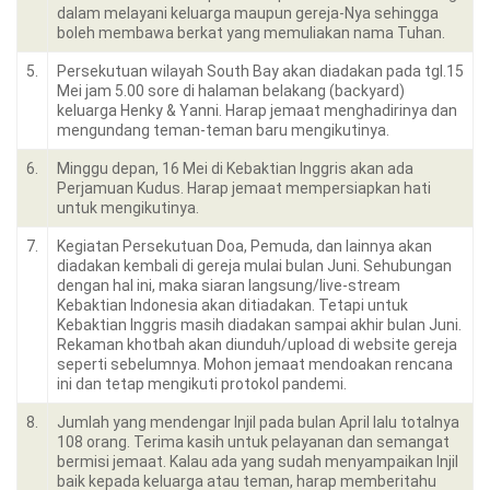
dalam melayani keluarga maupun gereja-Nya sehingga
boleh membawa berkat yang memuliakan nama Tuhan.
5.
Persekutuan wilayah South Bay akan diadakan pada tgl.15
Mei jam 5.00 sore di halaman belakang (backyard)
keluarga Henky & Yanni. Harap jemaat menghadirinya dan
mengundang teman-teman baru mengikutinya.
6.
Minggu depan, 16 Mei di Kebaktian Inggris akan ada
Perjamuan Kudus. Harap jemaat mempersiapkan hati
untuk mengikutinya.
7.
Kegiatan Persekutuan Doa, Pemuda, dan lainnya akan
diadakan kembali di gereja mulai bulan Juni. Sehubungan
dengan hal ini, maka siaran langsung/live-stream
Kebaktian Indonesia akan ditiadakan. Tetapi untuk
Kebaktian Inggris masih diadakan sampai akhir bulan Juni.
Rekaman khotbah akan diunduh/upload di website gereja
seperti sebelumnya. Mohon jemaat mendoakan rencana
ini dan tetap mengikuti protokol pandemi.
8.
Jumlah yang mendengar Injil pada bulan April lalu totalnya
108 orang. Terima kasih untuk pelayanan dan semangat
bermisi jemaat. Kalau ada yang sudah menyampaikan Injil
baik kepada keluarga atau teman, harap memberitahu