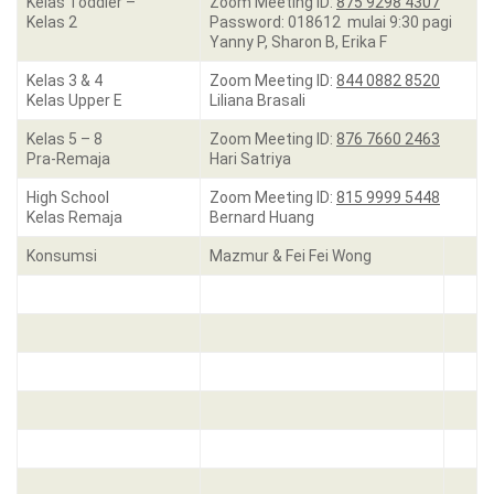
Kelas Toddler –
Zoom Meeting ID:
875 9298 4307
Kelas 2
Password: 018612 mulai 9:30 pagi
Yanny P, Sharon B, Erika F
Kelas 3 & 4
Zoom Meeting ID:
844 0882 8520
Kelas Upper E
Liliana Brasali
Kelas 5 – 8
Zoom Meeting ID:
876 7660 2463
Pra-Remaja
Hari Satriya
High School
Zoom Meeting ID:
815 9999 5448
Kelas Remaja
Bernard Huang
Konsumsi
Mazmur & Fei Fei Wong