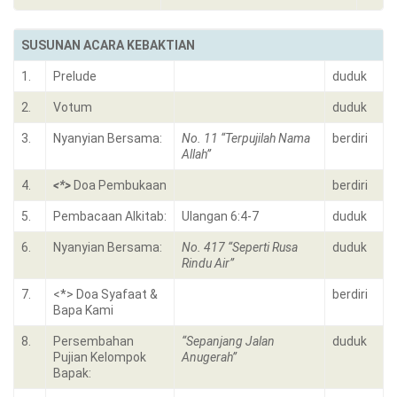
SUSUNAN ACARA KEBAKTIAN
1.
Prelude
duduk
2.
Votum
duduk
3.
Nyanyian Bersama:
No. 11 “Terpujilah Nama
berdiri
Allah”
4.
<*>
Doa Pembukaan
berdiri
5.
Pembacaan Alkitab:
Ulangan 6:4-7
duduk
6.
Nyanyian Bersama:
No. 417 “Seperti Rusa
duduk
Rindu Air”
7.
<*> Doa Syafaat &
berdiri
Bapa Kami
8.
Persembahan
“Sepanjang Jalan
duduk
Pujian Kelompok
Anugerah”
Bapak: