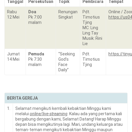
Tanggal
Persekutuan
Topik
Pembicara
Tempat
Rabu
Doa
Renungan
Pdt.
Online / Zo
12 Mei
Pk 7:00
Singkat
Timotius
https://us0
malam
Tjing
MC: Ling
Ling Tay
Musik: Rini
Lie
Jumat
Pemuda
“Seeking
Pdt.
https://tin
14 Mei
Pk 7:30
God’s
Timotius
malam
Face
Tjing
Daily”
BERITA GEREJA
1.
Selamat mengikuti kembali kebaktian Minggu kami
melalui
online/live-streaming
. Kalau ada yang pertama kali
bergabung dengan kami, Selamat Datang! Harap Minggu
depan bisa mengikutinya lagi. Mari, undang keluarga atau
teman-teman mengikuti kebaktian Minggu maupun