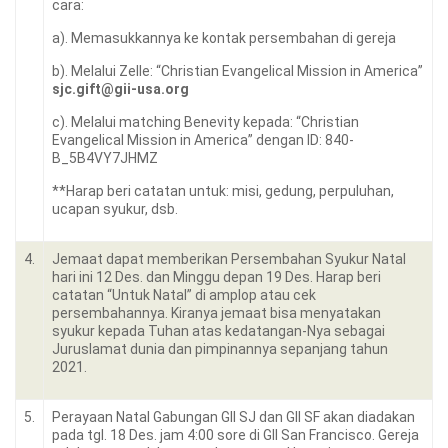
cara:
a). Memasukkannya ke kontak persembahan di gereja
b). Melalui Zelle: “Christian Evangelical Mission in America”
sjc.gift@gii-usa.org
c). Melalui matching Benevity kepada: “Christian
Evangelical Mission in America” dengan ID: 840-
B_5B4VY7JHMZ
**Harap beri catatan untuk: misi, gedung, perpuluhan,
ucapan syukur, dsb.
4.
Jemaat dapat memberikan Persembahan Syukur Natal
hari ini 12 Des. dan Minggu depan 19 Des. Harap beri
catatan “Untuk Natal” di amplop atau cek
persembahannya. Kiranya jemaat bisa menyatakan
syukur kepada Tuhan atas kedatangan-Nya sebagai
Juruslamat dunia dan pimpinannya sepanjang tahun
2021.
5.
Perayaan Natal Gabungan GII SJ dan GII SF akan diadakan
pada tgl. 18 Des. jam 4:00 sore di GII San Francisco. Gereja