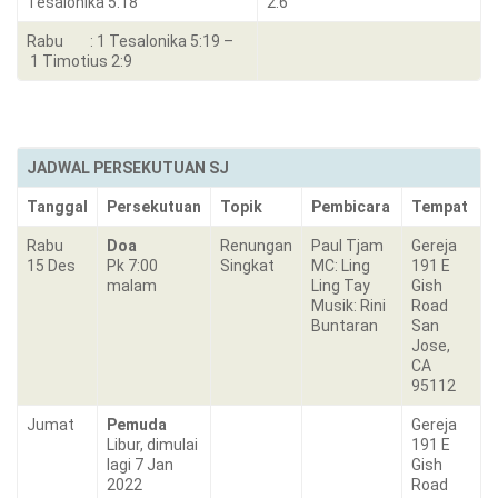
Tesalonika 5:18
2:6
Rabu : 1 Tesalonika 5:19 –
1 Timotius 2:9
JADWAL PERSEKUTUAN SJ
Tanggal
Persekutuan
Topik
Pembicara
Tempat
Rabu
Doa
Renungan
Paul Tjam
Gereja
15 Des
Pk 7:00
Singkat
MC: Ling
191 E
malam
Ling Tay
Gish
Musik: Rini
Road
Buntaran
San
Jose,
CA
95112
Jumat
Pemuda
Gereja
Libur, dimulai
191 E
lagi 7 Jan
Gish
2022
Road