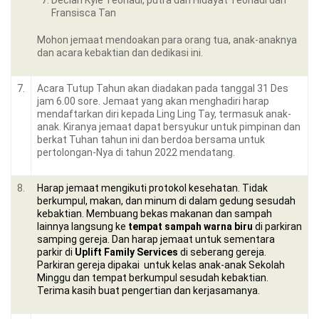
Declan Kyle Teonadi, putra dari Hidayat Teonadi dan
Fransisca Tan
Mohon jemaat mendoakan para orang tua, anak-anaknya
dan acara kebaktian dan dedikasi ini.
7.
Acara Tutup Tahun akan diadakan pada tanggal 31 Des
jam 6.00 sore. Jemaat yang akan menghadiri harap
mendaftarkan diri kepada Ling Ling Tay, termasuk anak-
anak. Kiranya jemaat dapat bersyukur untuk pimpinan dan
berkat Tuhan tahun ini dan berdoa bersama untuk
pertolongan-Nya di tahun 2022 mendatang.
8.
Harap jemaat mengikuti protokol kesehatan. Tidak
berkumpul, makan, dan minum di dalam gedung sesudah
kebaktian. Membuang bekas makanan dan sampah
lainnya langsung ke
tempat sampah warna biru
di parkiran
samping gereja. Dan harap jemaat untuk sementara
parkir di
Uplift Family Services
di seberang gereja.
Parkiran gereja dipakai untuk kelas anak-anak Sekolah
Minggu dan tempat berkumpul sesudah kebaktian.
Terima kasih buat pengertian dan kerjasamanya.