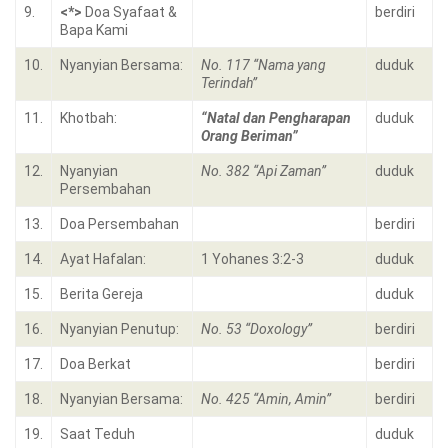
9.
<*>
Doa Syafaat &
berdiri
Bapa Kami
10.
Nyanyian Bersama:
No. 117 “Nama yang
duduk
Terindah”
11.
Khotbah:
“Natal dan Pengharapan
duduk
Orang Beriman”
12.
Nyanyian
No. 382 “Api Zaman”
duduk
Persembahan
13.
Doa Persembahan
berdiri
14.
Ayat Hafalan:
1 Yohanes 3:2-3
duduk
15.
Berita Gereja
duduk
16.
Nyanyian Penutup:
No. 53 “Doxology”
berdiri
17.
Doa Berkat
berdiri
18.
Nyanyian Bersama:
No. 425 “Amin, Amin”
berdiri
19.
Saat Teduh
duduk