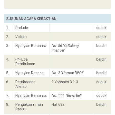
SUSUNAN ACARA KEBAKTIAN
1.
Prelude
duduk
2.
Votum
duduk
3.
Nyanyian Bersama:
No. 86 “O, Datang
berdiri
Imanuel”
4.
<*>
Doa
berdiri
Pembukaan
5.
Nyanyian Respon:
No. 2 “Hormat Dib’ri”
berdiri
6.
Pembacaan
1 Yohanes 3:1-3
duduk
Alkitab:
7.
Nyanyian Bersama:
No. 111 “Bunyi Bel”
duduk
8.
Pengakuan Iman
Hal. 692
berdiri
Rasuli: