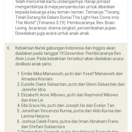
telah mencetak kartu undangannya. Harap jemaat
mengambilnya di meja penyambutan untuk diberikan
kepada keluarga atau teman-teman. Temanya “Terang
Telah Datang Ke Dalam Dunia/The Light Has Come into
The World” (Yohanes 3:19). Pembicaranya: Rev. Brian
Leong. Acaranya: drama singkat, persembahan pujian.
Disediakan juga acara untuk anak-anak.
6.
Kebaktian Natal gabungan Indonesia dan Inggris akan
diadakan pada tanggal 19 Desember. Pembicaranya Rev.
Alvin Louie. Pada kebaktian tersebut akan diadakan acara
dedikasi anak yaitu:
Emilie Mika Manasseh, putri dari Yosef Manasseh dan
Amadea Kristani
Eurielle Claire Sebastian, putri dari Glenn Sebastian dan
Jennifer Idris
Elizabeth Anne Wibowo, putri dari Raymond Wibowo
dan Irine Lie
Ella Grace Ho, putri dari Joseph Ho dan Evelyn Tan
Jonathan Vincenzio Kurnia, putra dari Aldo Kurnia dan
Lavinia Harjono
Joshua Caleb Frans, putra dari Iman Abraham Frans
dan Stefani Subiantoro