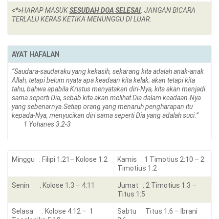
<*>
HARAP MASUK
SESUDAH DOA SELESAI
. JANGAN BICARA
TERLALU KERAS KETIKA MENUNGGU DI LUAR.
AYAT HAFALAN
“Saudara-saudaraku yang kekasih, sekarang kita adalah anak-anak
Allah, tetapi belum nyata apa keadaan kita kelak; akan tetapi kita
tahu, bahwa apabila Kristus menyatakan diri-Nya, kita akan menjadi
sama seperti Dia, sebab kita akan melihat Dia dalam keadaan-Nya
yang sebenarnya.Setiap orang yang menaruh pengharapan itu
kepada-Nya, menyucikan diri sama seperti Dia yang adalah suci.”
1 Yohanes 3:2-3
Minggu : Filipi 1:21– Kolose 1:2
Kamis : 1 Timotius 2:10 – 2
Timotius 1:2
Senin : Kolose 1:3 – 4:11
Jumat : 2 Timotius 1:3 –
Titus 1:5
Selasa : Kolose 4:12 – 1
Sabtu : Titus 1:6 – Ibrani