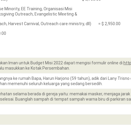
se Minority, EE Training, Organisasi Misi
giving Outreach, Evangelistic Meeting &
, Harvest Carnival, Outreach care ministry, dll) = $ 2,950.00
0.00
n Iman untuk Budget Misi 2022 dapat mengisi formulir online di
http
lalu masukkan ke Kotak Persembahan.
angnya ke rumah Bapa, Harun Harjono (59 tahun), adik dari Lany Trisno 
han memenuhi seluruh keluarga yang sedang bersedih.
ehatan selama berada di gereja yaitu: memakai masker, menjaga jara
elesai. Buanglah sampah di tempat sampah warna biru di parkiran sa