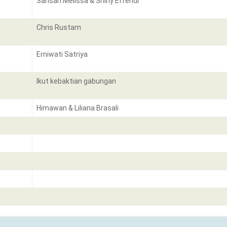
Sansan Melissa & Shirly Effendi
Chris Rustam
Erniwati Satriya
Ikut kebaktian gabungan
Himawan & Liliana Brasali