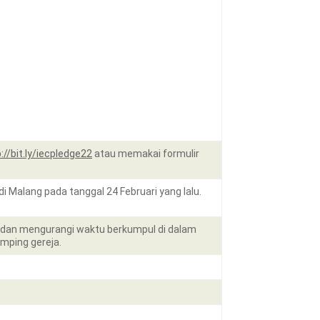
://bit.ly/iecpledge22
atau memakai formulir
di Malang pada tanggal 24 Februari yang lalu.
k dan mengurangi waktu berkumpul di dalam
mping gereja.