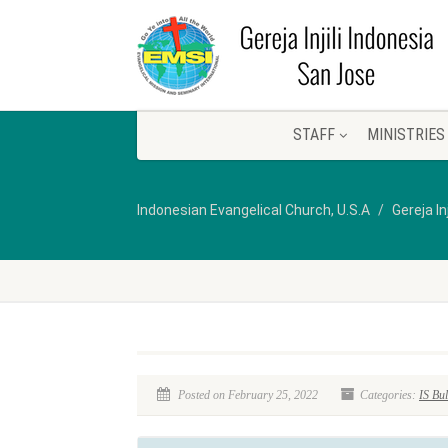
STAFF
MINISTRIES
Indonesian Evangelical Church, U.S.A
Gereja In
Posted on February 25, 2022
Categories:
IS Bul