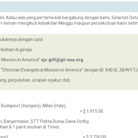
ini. Kalau ada yang pertama kali bergabung dengan kami, Selamat Dat
eman-teman mengikuti kebaktian Minggu maupun persekutuan kami seh
ukannya dengan cara:
bahan di gereja
al Mission in America”
sjc.gift@gii-usa.org
: “Christian Evangelical Mission in America” dengan ID: 840-B_5B4VY
ung, perpuluhan, ucapan syukur, dsb.
Budapest (Hungary), Milan (Italy),
a Selatan) = $ 1,915.00
n, Banjarmasin, STT Pelita Dunia, Dana Ostby,
n & 1 panti asuhan di Timor,
i Palu Sulawesi) = $ 3,750.00