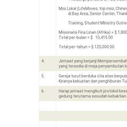
Misi Lokal (LifeMoves, trip misi, Chine
di Bay Area, Senior Center, Thanks
Training, Student MInistry Outreach
Misionaris Fina Linan (Afrika) = $ 1,80
Total per-bulan = $ 10,415.00
Total per-tahun = $ 125,000.00.
4.
Jemaat yang berjanji Mempersembahka
yang tersedia di meja penyambutan 
5.
Gereja turut berduka cita atas berpul
Kiranya kekuatan dan penghiburan Tu
6.
Harap jemaat mengikuti protokol kes
gedung terutama sesudah kebaktian s