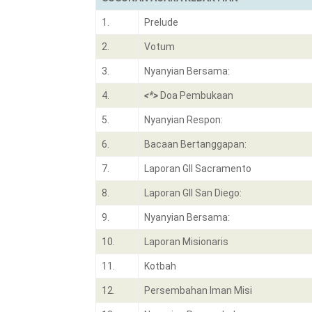
1.
Prelude
2.
Votum
3.
Nyanyian Bersama:
4.
<*>
Doa Pembukaan
5.
Nyanyian Respon:
6.
Bacaan Bertanggapan:
7.
Laporan GII Sacramento
8.
Laporan GII San Diego:
9.
Nyanyian Bersama:
10.
Laporan Misionaris
11.
Kotbah
12.
Persembahan Iman Misi