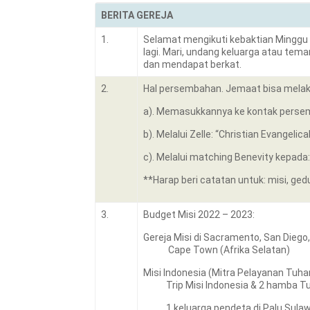
BERITA GEREJA
1.
Selamat mengikuti kebaktian Minggu 
lagi. Mari, undang keluarga atau t
dan mendapat berkat.
2.
Hal persembahan. Jemaat bisa melak
a). Memasukkannya ke kontak persem
b). Melalui Zelle: “Christian Evangelic
c). Melalui matching Benevity kepada
**Harap beri catatan untuk: misi, ged
3.
Budget Misi 2022 – 2023:
Gereja Misi di Sacramento, San Diego, 
Cape Town (Afrik
Misi Indonesia (Mitra Pelayanan Tuha
Trip Misi Indonesia & 2 hamba Tuha
1 keluarga pendeta d