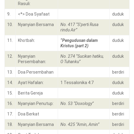
Rasuli:
9.
<*> Doa Syafaat
duduk
10.
Nyanyian Bersama
No. 417 “S’perti Rusa
duduk
rindu Air”
11.
Khotbah:
“Pengudusan dalam
duduk
Kristus (part 2)
12.
Nyanyian
No. 274 “Sucikan hatiku,
duduk
Persembahan:
O Tuhanku”
13.
Doa Persembahan
berdiri
14.
Ayat Hafalan:
1 Tessalonika 4:7
duduk
15.
Berita Gereja
duduk
16.
Nyanyian Penutup:
No. 53 “Doxology”
berdiri
17.
Doa Berkat
berdiri
18.
Nyanyian Bersama
No. 425 “Amin, Amin”
berdiri