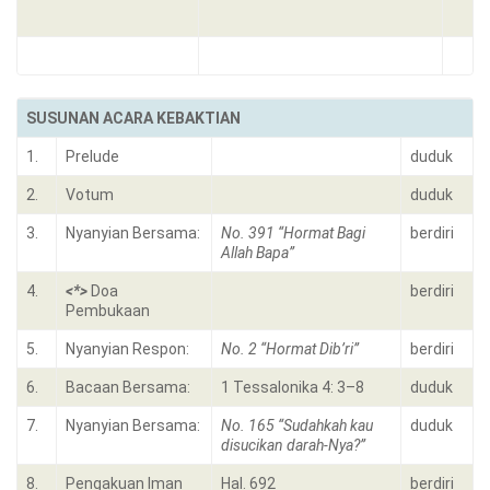
SUSUNAN ACARA KEBAKTIAN
1.
Prelude
duduk
2.
Votum
duduk
3.
Nyanyian Bersama:
No. 391 “Hormat Bagi
berdiri
Allah Bapa”
4.
<*>
Doa
berdiri
Pembukaan
5.
Nyanyian Respon:
No. 2 “Hormat Dib’ri”
berdiri
6.
Bacaan Bersama:
1 Tessalonika 4: 3–8
duduk
7.
Nyanyian Bersama:
No. 165 “Sudahkah kau
duduk
disucikan darah-Nya?”
8.
Pengakuan Iman
Hal. 692
berdiri