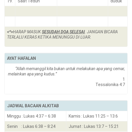
19.
Saat Teduh
duduk
<*>
HARAP MASUK
SESUDAH DOA SELESAI
. JANGAN BICARA
TERLALU KERAS KETIKA MENUNGGU DI LUAR.
AYAT HAFALAN
“Allah memanggil kita bukan untuk melakukan apa yang cemar,
melainkan apa yang kudus.”
1
Tessalonika 4:7
JADWAL BACAAN ALKITAB
Minggu : Lukas 4:37 – 6:38
Kamis : Lukas 11:25 – 13:6
Senin : Lukas 6:38 – 8:24
Jumat : Lukas 13:7 – 15:21