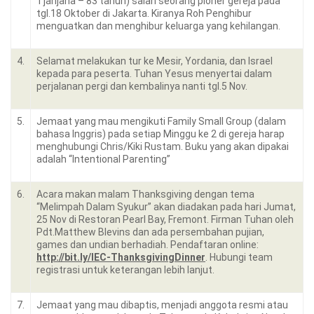
Tjahjana – 83 tahun) salah seorang pioner gereja pada
tgl.18 Oktober di Jakarta. Kiranya Roh Penghibur
menguatkan dan menghibur keluarga yang kehilangan.
4.
Selamat melakukan tur ke Mesir, Yordania, dan Israel
kepada para peserta. Tuhan Yesus menyertai dalam
perjalanan pergi dan kembalinya nanti tgl.5 Nov.
5.
Jemaat yang mau mengikuti Family Small Group (dalam
bahasa Inggris) pada setiap Minggu ke 2 di gereja harap
menghubungi Chris/Kiki Rustam. Buku yang akan dipakai
adalah “Intentional Parenting”
6.
Acara makan malam Thanksgiving dengan tema
“Melimpah Dalam Syukur” akan diadakan pada hari Jumat,
25 Nov di Restoran Pearl Bay, Fremont. Firman Tuhan oleh
Pdt.Matthew Blevins dan ada persembahan pujian,
games dan undian berhadiah. Pendaftaran online:
http://bit.ly/IEC-ThanksgivingDinner
. Hubungi team
registrasi untuk keterangan lebih lanjut.
7.
Jemaat yang mau dibaptis, menjadi anggota resmi atau