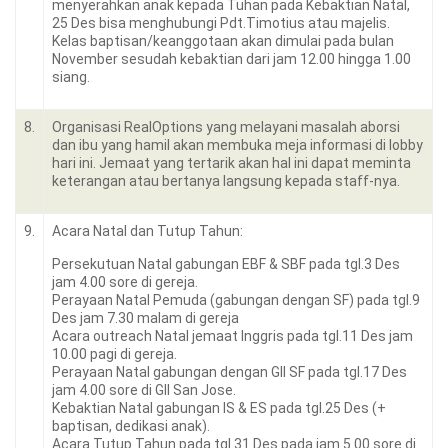
menyerahkan anak kepada Tuhan pada Kebaktian Natal,
25 Des bisa menghubungi Pdt.Timotius atau majelis.
Kelas baptisan/keanggotaan akan dimulai pada bulan
November sesudah kebaktian dari jam 12.00 hingga 1.00
siang.
8.
Organisasi RealOptions yang melayani masalah aborsi
dan ibu yang hamil akan membuka meja informasi di lobby
hari ini. Jemaat yang tertarik akan hal ini dapat meminta
keterangan atau bertanya langsung kepada staff-nya.
9.
Acara Natal dan Tutup Tahun:
Persekutuan Natal gabungan EBF & SBF pada tgl.3 Des
jam 4.00 sore di gereja.
Perayaan Natal Pemuda (gabungan dengan SF) pada tgl.9
Des jam 7.30 malam di gereja
Acara outreach Natal jemaat Inggris pada tgl.11 Des jam
10.00 pagi di gereja.
Perayaan Natal gabungan dengan GII SF pada tgl.17 Des
jam 4.00 sore di GII San Jose.
Kebaktian Natal gabungan IS & ES pada tgl.25 Des (+
baptisan, dedikasi anak).
Acara Tutup Tahun pada tgl.31 Des pada jam 5.00 sore di