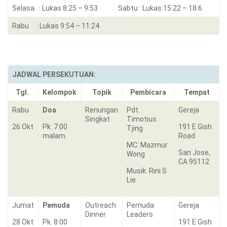
Selasa : Lukas 8:25 – 9:53
Sabtu : Lukas 15:22 – 18:6
Rabu : Lukas 9:54 – 11:24
JADWAL PERSEKUTUAN:
Tgl.
Kelompok
Topik
Pembicara
Tempat
Rabu
Doa
Renungan
Pdt.
Gereja
Singkat
Timotius
26 Okt
Pk. 7:00
191 E Gish
Tjing
malam
Road
MC: Mazmur
San Jose,
Wong
CA 95112
Musik: Rini S
Lie
Jumat
Pemuda
Outreach
Pemuda
Gereja
Dinner
Leaders
28 Okt
Pk. 8:00
191 E Gish