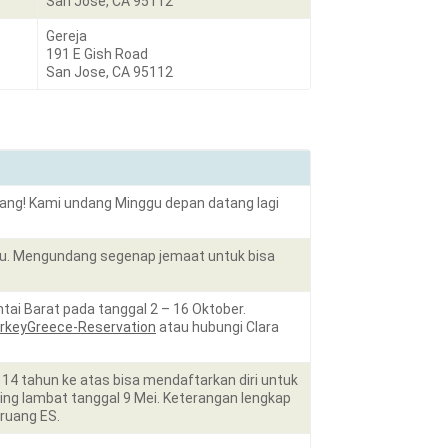
San Jose, CA 95112
Gereja
191 E Gish Road
San Jose, CA 95112
tang! Kami undang Minggu depan datang lagi
Ibu. Mengundang segenap jemaat untuk bisa
tai Barat pada tanggal 2 – 16 Oktober.
TurkeyGreece-Reservation
atau hubungi Clara
14 tahun ke atas bisa mendaftarkan diri untuk
ling lambat tanggal 9 Mei. Keterangan lengkap
 ruang ES.