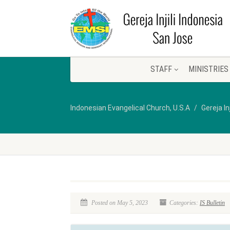
STAFF
MINISTRIES
Indonesian Evangelical Church, U.S.A
Gereja In
Posted on May 5, 2023
Categories:
IS Bulletin