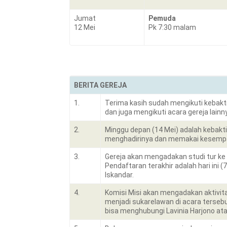
Jumat
Pemuda
12 Mei
Pk 7:30 malam
BERITA GEREJA
1.
Terima kasih sudah mengikuti kebakti
dan juga mengikuti acara gereja lainn
2.
Minggu depan (14 Mei) adalah kebakt
menghadirinya dan memakai kesempa
3.
Gereja akan mengadakan studi tur ke 
Pendaftaran terakhir adalah hari ini (7
Iskandar.
4.
Komisi Misi akan mengadakan aktivita
menjadi sukarelawan di acara tersebu
bisa menghubungi Lavinia Harjono ata