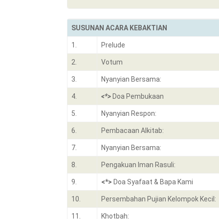
SUSUNAN ACARA KEBAKTIAN
1.
Prelude
2.
Votum
3.
Nyanyian Bersama:
4.
<*>
Doa Pembukaan
5.
Nyanyian Respon:
6.
Pembacaan Alkitab:
7.
Nyanyian Bersama:
8.
Pengakuan Iman Rasuli:
9.
<*>
Doa Syafaat & Bapa Kami
10.
Persembahan Pujian Kelompok Kecil:
11.
Khotbah: