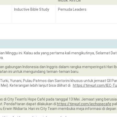
Musik: Rini Lie
Inductive Bible Study
Pemuda Leaders
an Minggu ini. Kalau ada yang pertama kali mengikutinya, Selamat Da
ya.
ian gabungan Indonesia dan Inggris dalam rangka memperingati Hari 
tan ini untuk mengundang teman-teman baru.
Turki, Yunani, Pulau Patmos dan Santorini khusus untuk jemaat GII Pan
 Mei). Keterangan lebih lanjut bisa dilihat di
https://tinyurl.com/IEC-
s di City Team’s Hope Café pada tanggal 13 Mei. Jemaat yang berusia 
t. Pendaftaran dapat dilakukan di
https://tinyurl.com/iechopecafe
pa
u Erwin Widiarta. Hari ini City Team membuka meja informasi di depan