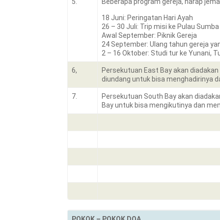
5.
Beberapa program gereja, harap jemaa
18 Juni: Peringatan Hari Ayah
26 – 30 Juli: Trip misi ke Pulau Sumba
Awal September: Piknik Gereja
24 September: Ulang tahun gereja ya
2 – 16 Oktober: Studi tur ke Yunani, 
6,
Persekutuan East Bay akan diadakan 
diundang untuk bisa menghadirinya
7.
Persekutuan South Bay akan diadakan
Bay untuk bisa mengikutinya dan m
POKOK – POKOK DOA