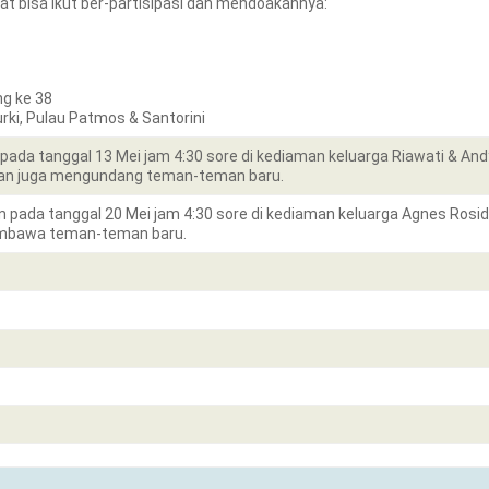
t bisa ikut ber-partisipasi dan mendoakannya:
ng ke 38
Turki, Pulau Patmos & Santorini
pada tanggal 13 Mei jam 4:30 sore di kediaman keluarga Riawati & An
 dan juga mengundang teman-teman baru.
 pada tanggal 20 Mei jam 4:30 sore di kediaman keluarga Agnes Ros
embawa teman-teman baru.