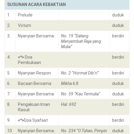
SUSUNAN ACARA KEBAKTIAN
1.
Prelude
duduk
2.
Votum
duduk
3.
Nyanyian Bersama:
No. 19 “Datang
berdiri
Menyembah Raja yang
Mulia”
4.
<*>
Doa
berdiri
Pembukaan
5.
Nyanyian Respon
No. 2 “Hormat Dib’ri”
berdiri
6.
Bacaan Bersama:
Mikha 6:8
duduk
7.
Nyanyian Bersama:
No. 59 “Kau Termulia”
duduk
8.
Pengakuan Iman
Hal. 692
berdiri
Rasuli
9.
<*>
Doa Syafaat
berdiri
10.
Nyanyian Bersama:
No. 234 “O Tuhan, Pimpin
duduk