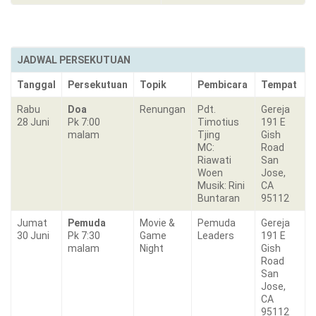
JADWAL PERSEKUTUAN
Tanggal
Persekutuan
Topik
Pembicara
Tempat
Rabu
Doa
Renungan
Pdt.
Gereja
28 Juni
Pk 7:00
Timotius
191 E
malam
Tjing
Gish
MC:
Road
Riawati
San
Woen
Jose,
Musik: Rini
CA
Buntaran
95112
Jumat
Pemuda
Movie &
Pemuda
Gereja
30 Juni
Pk 7:30
Game
Leaders
191 E
malam
Night
Gish
Road
San
Jose,
CA
95112