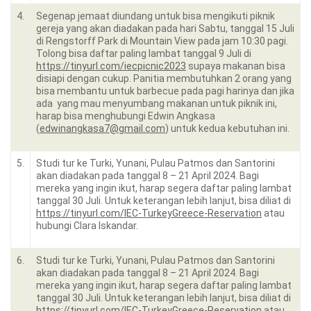
4.
Segenap jemaat diundang untuk bisa mengikuti piknik
gereja yang akan diadakan pada hari Sabtu, tanggal 15 Juli
di Rengstorff Park di Mountain View pada jam 10:30 pagi.
Tolong bisa daftar paling lambat tanggal 9 Juli di
https://tinyurl.com/iecpicnic2023
supaya makanan bisa
disiapi dengan cukup. Panitia membutuhkan 2 orang yang
bisa membantu untuk barbecue pada pagi harinya dan jika
ada yang mau menyumbang makanan untuk piknik ini,
harap bisa menghubungi Edwin Angkasa
(
edwinangkasa7@gmail.com
) untuk kedua kebutuhan ini.
5.
Studi tur ke Turki, Yunani, Pulau Patmos dan Santorini
akan diadakan pada tanggal 8 – 21 April 2024. Bagi
mereka yang ingin ikut, harap segera daftar paling lambat
tanggal 30 Juli. Untuk keterangan lebih lanjut, bisa diliat di
https://tinyurl.com/IEC-TurkeyGreece-Reservation
atau
hubungi Clara Iskandar.
6.
Studi tur ke Turki, Yunani, Pulau Patmos dan Santorini
akan diadakan pada tanggal 8 – 21 April 2024. Bagi
mereka yang ingin ikut, harap segera daftar paling lambat
tanggal 30 Juli. Untuk keterangan lebih lanjut, bisa diliat di
https://tinyurl.com/IEC-TurkeyGreece-Reservation
atau