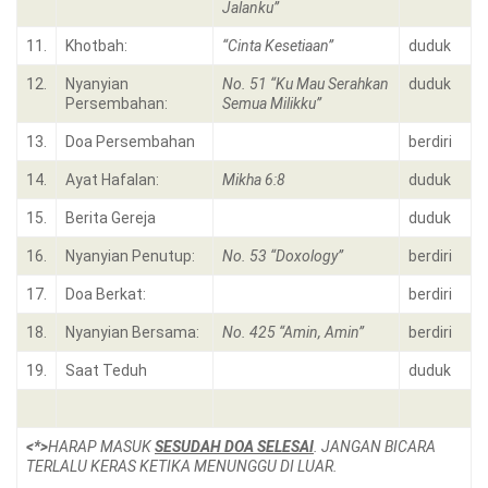
Jalanku”
11.
Khotbah:
“Cinta Kesetiaan”
duduk
12.
Nyanyian
No. 51 “Ku Mau Serahkan
duduk
Persembahan:
Semua Milikku”
13.
Doa Persembahan
berdiri
14.
Ayat Hafalan:
Mikha 6:8
duduk
15.
Berita Gereja
duduk
16.
Nyanyian Penutup:
No. 53 “Doxology”
berdiri
17.
Doa Berkat:
berdiri
18.
Nyanyian Bersama:
No. 425 “Amin, Amin”
berdiri
19.
Saat Teduh
duduk
<*>
HARAP MASUK
SESUDAH DOA SELESAI
. JANGAN BICARA
TERLALU KERAS KETIKA MENUNGGU DI LUAR.