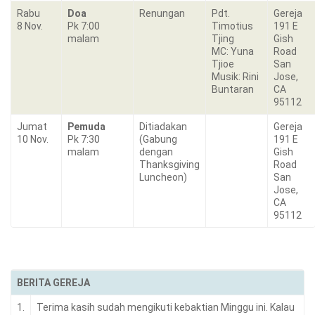
Rabu
Doa
Renungan
Pdt.
Gereja
8 Nov.
Pk 7:00
Timotius
191 E
malam
Tjing
Gish
MC: Yuna
Road
Tjioe
San
Musik: Rini
Jose,
Buntaran
CA
95112
Jumat
Pemuda
Ditiadakan
Gereja
10 Nov.
Pk 7:30
(Gabung
191 E
malam
dengan
Gish
Thanksgiving
Road
Luncheon)
San
Jose,
CA
95112
BERITA GEREJA
1.
Terima kasih sudah mengikuti kebaktian Minggu ini. Kalau