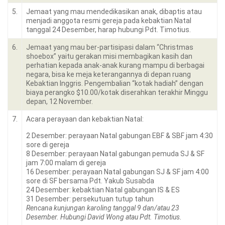
5.
Jemaat yang mau mendedikasikan anak, dibaptis atau
menjadi anggota resmi gereja pada kebaktian Natal
tanggal 24 Desember, harap hubungi Pdt. Timotius.
6.
Jemaat yang mau ber-partisipasi dalam “Christmas
shoebox” yaitu gerakan misi membagikan kasih dan
perhatian kepada anak-anak kurang mampu di berbagai
negara, bisa ke meja keterangannya di depan ruang
Kebaktian Inggris. Pengembalian “kotak hadiah” dengan
biaya perangko $10.00/kotak diserahkan terakhir Minggu
depan, 12 November.
7.
Acara perayaan dan kebaktian Natal:
2 Desember: perayaan Natal gabungan EBF & SBF jam 4:30
sore di gereja
8 Desember: perayaan Natal gabungan pemuda SJ & SF
jam 7:00 malam di gereja
16 Desember: perayaan Natal gabungan SJ & SF jam 4:00
sore di SF bersama Pdt. Yakub Susabda
24 Desember: kebaktian Natal gabungan IS & ES
31 Desember: persekutuan tutup tahun
Rencana kunjungan karoling tanggal 9 dan/atau 23
Desember. Hubungi David Wong atau Pdt. Timotius
.