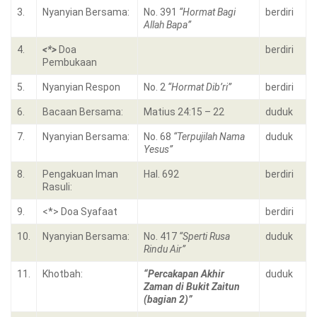
3.
Nyanyian Bersama:
No. 391
“Hormat Bagi
berdiri
Allah Bapa”
4.
<*>
Doa
berdiri
Pembukaan
5.
Nyanyian Respon
No. 2
“Hormat Dib’ri”
berdiri
6.
Bacaan Bersama:
Matius 24:15 – 22
duduk
7.
Nyanyian Bersama:
No. 68
“Terpujilah Nama
duduk
Yesus”
8.
Pengakuan Iman
Hal. 692
berdiri
Rasuli:
9.
<*> Doa Syafaat
berdiri
10.
Nyanyian Bersama:
No. 417
“Sperti Rusa
duduk
Rindu Air”
11.
Khotbah:
“Percakapan Akhir
duduk
Zaman di Bukit Zaitun
(bagian 2)”