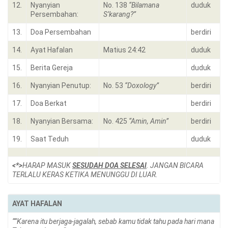
12.
Nyanyian
No. 138
“Bilamana
duduk
Persembahan:
S’karang?”
13.
Doa Persembahan
berdiri
14.
Ayat Hafalan
Matius 24:42
duduk
15.
Berita Gereja
duduk
16.
Nyanyian Penutup:
No. 53
“Doxology”
berdiri
17.
Doa Berkat
berdiri
18.
Nyanyian Bersama:
No. 425
“Amin, Amin”
berdiri
19.
Saat Teduh
duduk
<*>
HARAP MASUK
SESUDAH DOA SELESAI
. JANGAN BICARA
TERLALU KERAS KETIKA MENUNGGU DI LUAR.
AYAT HAFALAN
“
“Karena itu berjaga-jagalah, sebab kamu tidak tahu pada hari mana