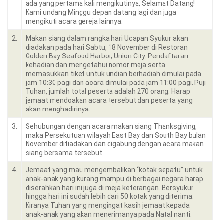
ada yang pertama kali mengikutinya, Selamat Datang!
Kami undang Minggu depan datang lagi dan juga
mengikuti acara gereja lainnya.
2.
Makan siang dalam rangka hari Ucapan Syukur akan
diadakan pada hari Sabtu, 18 November di Restoran
Golden Bay Seafood Harbor, Union City. Pendaftaran
kehadian dan mengetahui nomor meja serta
memasukkan tiket untuk undian berhadiah dimulai pada
jam 10:30 pagi dan acara dimulai pada jam 11:00 pagi. Puji
Tuhan, jumlah total peserta adalah 270 orang. Harap
jemaat mendoakan acara tersebut dan peserta yang
akan menghadirinya.
3.
Sehubungan dengan acara makan siang Thanksgiving,
maka Persekutuan wilayah East Bay dan South Bay bulan
November ditiadakan dan digabung dengan acara makan
siang bersama tersebut.
4.
Jemaat yang mau mengembalikan “kotak sepatu” untuk
anak-anak yang kurang mampu di berbagai negara harap
diserahkan hari ini juga di meja keterangan. Bersyukur
hingga hari ini sudah lebih dari 50 kotak yang diterima.
Kiranya Tuhan yang mengingat kasih jemaat kepada
anak-anak yang akan menerimanya pada Natal nanti.