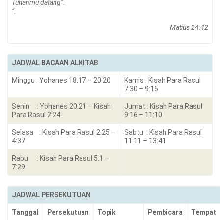
Tuhanmu datang”.
”.
Matius 24:42
JADWAL BACAAN ALKITAB
Minggu : Yohanes 18:17 – 20:20
Kamis : Kisah Para Rasul
7:30 – 9:15
Senin : Yohanes 20:21 – Kisah
Jumat : Kisah Para Rasul
Para Rasul 2:24
9:16 – 11:10
Selasa : Kisah Para Rasul 2:25 –
Sabtu : Kisah Para Rasul
4:37
11:11 – 13:41
Rabu : Kisah Para Rasul 5:1 –
7:29
JADWAL PERSEKUTUAN
Tanggal
Persekutuan
Topik
Pembicara
Tempat