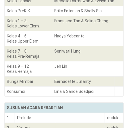
Kelas Toddler
Michelle Darmawan & Evelyn Tan
Kelas PreK-K
Erika Fataniah & Shelly Sia
Kelas 1 – 3
Fransisca Tan & Selina Cheng
Kelas Lower Elem.
Kelas 4 – 6
Nadya Yobeanto
Kelas Upper Elem.
Kelas 7 – 8
Seniwati Hung
Kelas Pra-Remaja
Kelas 9 – 12
Jeh Lin
Kelas Remaja
Bunga Mimbar
Bernadette Julianty
Konsumsi
Lina & Sande Soedjadi
SUSUNAN ACARA KEBAKTIAN
1.
Prelude
duduk
2.
Votum
duduk