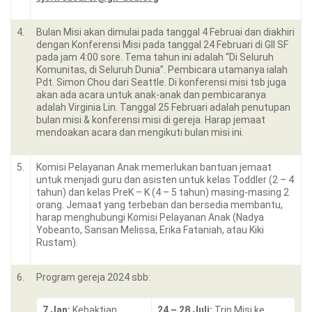
4.
Bulan Misi akan dimulai pada tanggal 4 Februai dan diakhiri
dengan Konferensi Misi pada tanggal 24 Februari di GII SF
pada jam 4:00 sore. Tema tahun ini adalah “Di Seluruh
Komunitas, di Seluruh Dunia”. Pembicara utamanya ialah
Pdt. Simon Chou dari Seattle. Di konferensi misi tsb juga
akan ada acara untuk anak-anak dan pembicaranya
adalah Virginia Lin. Tanggal 25 Februari adalah penutupan
bulan misi & konferensi misi di gereja. Harap jemaat
mendoakan acara dan mengikuti bulan misi ini.
5.
Komisi Pelayanan Anak memerlukan bantuan jemaat
untuk menjadi guru dan asisten untuk kelas Toddler (2 – 4
tahun) dan kelas PreK – K (4 – 5 tahun) masing-masing 2
orang. Jemaat yang terbeban dan bersedia membantu,
harap menghubungi Komisi Pelayanan Anak (Nadya
Yobeanto, Sansan Melissa, Erika Fataniah, atau Kiki
Rustam).
6.
Program gereja 2024 sbb:
7 Jan:
Kebaktian
24 – 28 Juli:
Trip Misi ke