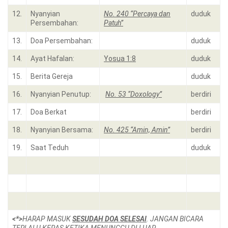
12.
Nyanyian
No. 240 “Percaya dan
duduk
Persembahan:
Patuh”
13.
Doa Persembahan:
duduk
14.
Ayat Hafalan:
Yosua 1:8
duduk
15.
Berita Gereja
duduk
16.
Nyanyian Penutup:
No. 53 “Doxology”
berdiri
17.
Doa Berkat
berdiri
18.
Nyanyian Bersama:
No. 425 “Amin, Amin”
berdiri
19.
Saat Teduh
duduk
<*>
HARAP MASUK
SESUDAH DOA SELESAI
. JANGAN BICARA