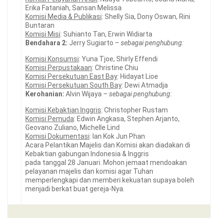
Erika Fataniah, Sansan Melissa
Komisi Media & Publikasi
: Shelly Sia, Dony Oswan, Rini
Buntaran
Komisi Misi
: Suhianto Tan, Erwin Widiarta
Bendahara 2:
Jerry Sugiarto –
sebagai penghubung:
Komisi Konsumsi
: Yuna Tjoe, Shirly Effendi
Komisi Perpustakaan
: Christine Chiu
Komisi Persekutuan East Bay
: Hidayat Lioe
Komisi Persekutuan South Bay
: Dewi Atmadja
Kerohanian:
Alvin Wijaya –
sebagai penghubung:
Komisi Kebaktian Inggris
: Christopher Rustam
Komisi Pemuda
: Edwin Angkasa, Stephen Arjanto,
Geovano Zuliano, Michelle Lind
Komisi Dokumentasi
: Ian Kok Jun Phan
Acara Pelantikan Majelis dan Komisi akan diadakan di
Kebaktian gabungan Indonesia & Inggris
pada tanggal 28 Januari. Mohon jemaat mendoakan
pelayanan majelis dan komisi agar Tuhan
memperlengkapi dan memberi kekuatan supaya boleh
menjadi berkat buat gereja-Nya.