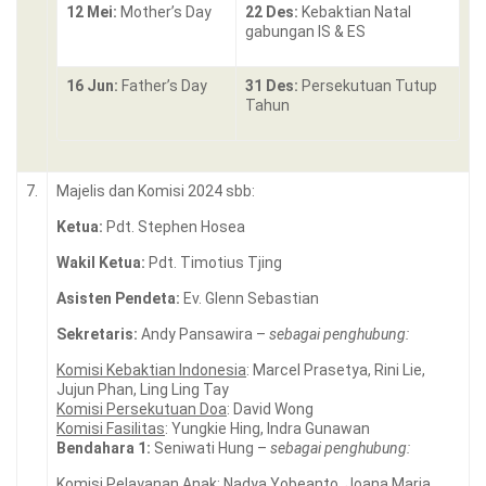
12 Mei:
Mother’s Day
22 Des:
Kebaktian Natal
gabungan IS & ES
16 Jun:
Father’s Day
31 Des:
Persekutuan Tutup
Tahun
7.
Majelis dan Komisi 2024 sbb:
Ketua:
Pdt. Stephen Hosea
Wakil Ketua:
Pdt. Timotius Tjing
Asisten Pendeta:
Ev. Glenn Sebastian
Sekretaris:
Andy Pansawira –
sebagai penghubung:
Komisi Kebaktian Indonesia
: Marcel Prasetya, Rini Lie,
Jujun Phan, Ling Ling Tay
Komisi Persekutuan Doa
: David Wong
Komisi Fasilitas
: Yungkie Hing, Indra Gunawan
Bendahara 1:
Seniwati Hung –
sebagai penghubung:
Komisi Pelayanan Anak
: Nadya Yobeanto, Joana Maria,