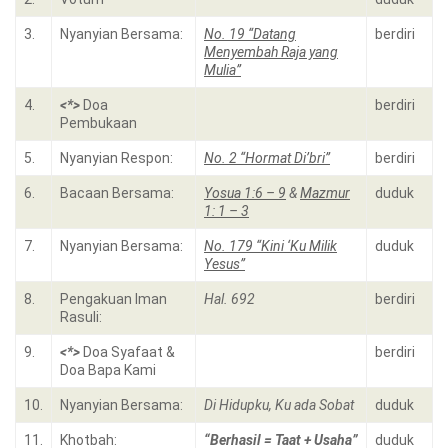
3.
Nyanyian Bersama:
No. 19 “Datang
berdiri
Menyembah Raja yang
Mulia”
4.
<*>
Doa
berdiri
Pembukaan
5.
Nyanyian Respon:
No. 2 “Hormat Di’bri”
berdiri
6.
Bacaan Bersama:
Yosua 1:6 – 9
&
Mazmur
duduk
1: 1 – 3
7.
Nyanyian Bersama:
No. 179 “Kini ‘Ku Milik
duduk
Yesus”
8.
Pengakuan Iman
Hal. 692
berdiri
Rasuli:
9.
<*>
Doa Syafaat &
berdiri
Doa Bapa Kami
10.
Nyanyian Bersama:
Di Hidupku, Ku ada Sobat
duduk
11.
Khotbah:
“Berhasil = Taat + Usaha”
duduk