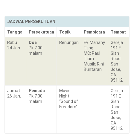
JADWAL PERSEKUTUAN
Tanggal
Persekutuan
Topik
Pembicara
Tempat
Rabu
Doa
Renungan
Ev. Mariany
Gereja
24 Jan.
Pk 7:00
Tjing
191 E
malam
MC: Paul
Gish
Tjam
Road
Musik: Rini
San
Buntaran
Jose,
CA
95112
Jumat
Pemuda
Movie
Gereja
26 Jan.
Pk 7:30
Night
191 E
malam
“Sound of
Gish
Freedom”
Road
San
Jose,
CA
95112