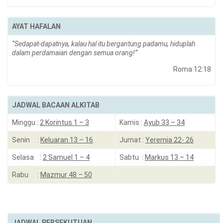
AYAT HAFALAN
“Sedapat-dapatnya, kalau hal itu bergantung padamu, hiduplah
dalam perdamaian dengan semua orang!”
Roma 12:18
JADWAL BACAAN ALKITAB
Minggu :
2 Korintus 1 – 3
Kamis :
Ayub 33 – 34
Senin :
Keluaran 13 – 16
Jumat :
Yeremia 22- 26
Selasa :
2 Samuel 1 – 4
Sabtu :
Markus 13 – 14
Rabu :
Mazmur 48 – 50
JADWAL PERSEKUTUAN