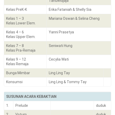
Tanuwidjaja
Kelas PreK-K
Erika Fataniah & Shelly Sia
Kelas 1 – 3
Mariana Oswan & Selina Cheng
Kelas Lower Elem.
Kelas 4 – 6
Yanni Prasetya
Kelas Upper Elem.
Kelas 7 – 8
Seniwati Hung
Kelas Pra-Remaja
Kelas 9 – 12
Cecylia Wati
Kelas Remaja
Bunga Mimbar
Ling Ling Tay
Konsumsi
Ling Ling & Tommy Tay
SUSUNAN ACARA KEBAKTIAN
1.
Prelude
duduk
2.
Votum
duduk