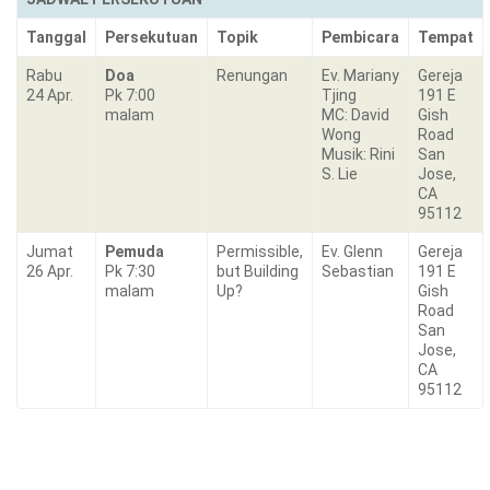
Tanggal
Persekutuan
Topik
Pembicara
Tempat
Rabu
Doa
Renungan
Ev. Mariany
Gereja
24 Apr.
Pk 7:00
Tjing
191 E
malam
MC: David
Gish
Wong
Road
Musik: Rini
San
S. Lie
Jose,
CA
95112
Jumat
Pemuda
Permissible,
Ev. Glenn
Gereja
26 Apr.
Pk 7:30
but Building
Sebastian
191 E
malam
Up?
Gish
Road
San
Jose,
CA
95112