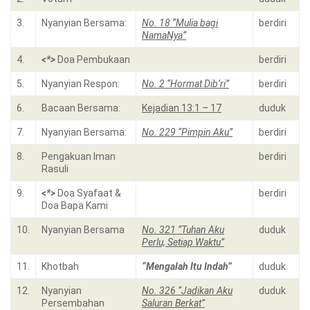
3.
Nyanyian Bersama:
No. 18 “Mulia bagi
berdiri
NamaNya”
4.
<*>
Doa Pembukaan
berdiri
5.
Nyanyian Respon:
No. 2 “Hormat Dib’ri”
berdiri
6.
Bacaan Bersama:
Kejadian 13:1 – 17
duduk
7.
Nyanyian Bersama:
No. 229 “Pimpin Aku”
berdiri
8.
Pengakuan Iman
berdiri
Rasuli
9.
<*>
Doa Syafaat &
berdiri
Doa Bapa Kami
10.
Nyanyian Bersama
No. 321 “Tuhan Aku
duduk
Perlu, Setiap Waktu”
11.
Khotbah
“Mengalah Itu Indah”
duduk
12.
Nyanyian
No. 326 “Jadikan Aku
duduk
Persembahan
Saluran Berkat”