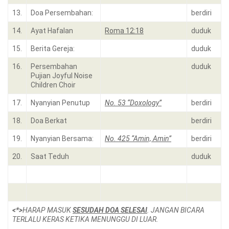
13.
Doa Persembahan:
berdiri
14.
Ayat Hafalan
Roma 12:18
duduk
15.
Berita Gereja:
duduk
16.
Persembahan
duduk
Pujian Joyful Noise
Children Choir
17.
Nyanyian Penutup
No. 53 “Doxology”
berdiri
18.
Doa Berkat
berdiri
19.
Nyanyian Bersama:
No. 425 “Amin, Amin”
berdiri
20.
Saat Teduh
duduk
<*>
HARAP MASUK
SESUDAH DOA SELESAI
. JANGAN BICARA
TERLALU KERAS KETIKA MENUNGGU DI LUAR.