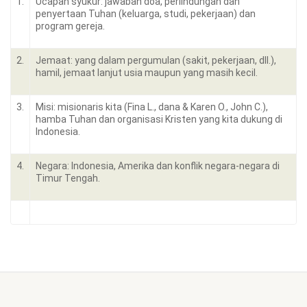
1.
Ucapan syukur: jawaban doa, perlindungan dan
penyertaan Tuhan (keluarga, studi, pekerjaan) dan
program gereja.
2.
Jemaat: yang dalam pergumulan (sakit, pekerjaan, dll.),
hamil, jemaat lanjut usia maupun yang masih kecil.
3.
Misi: misionaris kita (Fina L., dana & Karen O., John C.),
hamba Tuhan dan organisasi Kristen yang kita dukung di
Indonesia.
4.
Negara: Indonesia, Amerika dan konflik negara-negara di
Timur Tengah.