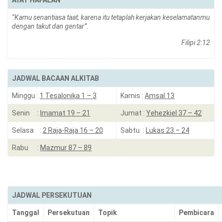
AYAT HAFALAN
“
Kamu senantiasa taat; karena itu tetaplah kerjakan keselamatanmu
dengan takut dan gentar”.
Filipi 2:12
JADWAL BACAAN ALKITAB
Minggu :
1 Tesalonika 1 – 3
Kamis :
Amsal 13
Senin :
Imamat 19 – 21
Jumat :
Yehezkiel 37 – 42
Selasa :
2 Raja-Raja 16 – 20
Sabtu :
Lukas 23 – 24
Rabu :
Mazmur 87 – 89
JADWAL PERSEKUTUAN
Tanggal
Persekutuan
Topik
Pembicara