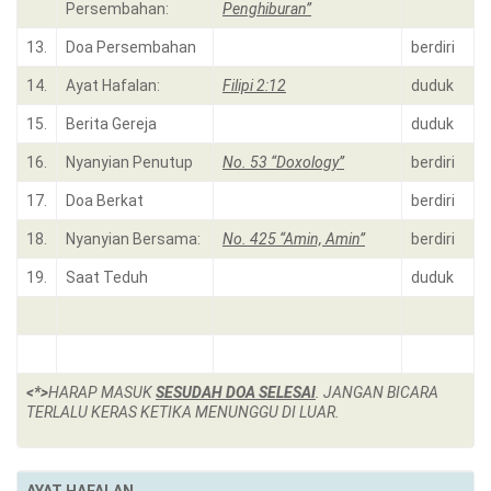
Persembahan:
Penghiburan”
13.
Doa Persembahan
berdiri
14.
Ayat Hafalan:
Filipi 2:12
duduk
15.
Berita Gereja
duduk
16.
Nyanyian Penutup
No. 53 “Doxology”
berdiri
17.
Doa Berkat
berdiri
18.
Nyanyian Bersama:
No. 425 “Amin, Amin”
berdiri
19.
Saat Teduh
duduk
<*>
HARAP MASUK
SESUDAH DOA SELESAI
. JANGAN BICARA
TERLALU KERAS KETIKA MENUNGGU DI LUAR.