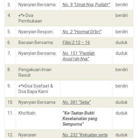
3.
Nyanyian Bersama:
No. 9 “Umat-Nya, Pujilah!”
berdiri
4.
<*>
Doa
berdiri
Pembukaan
5.
Nyanyian Respon:
No. 2 “Hormat Di’bri”
berdiri
6.
Bacaan Bersama:
Filipi 2:12 – 16
duduk
7.
Nyanyian Bersama:
No. 151 “Pastilah
duduk
Anug’rah-Nya”
8.
Pengakuan Iman
berdiri
Rasuli
9.
<*>
Doa Syafaat &
berdiri
Doa Bapa Kami
10.
Nyanyian Bersama
No. 381 “Setia”
duduk
11.
Khotbah:
“Ke-Taatan Bukti
duduk
Keselamatan yang
Sempurna”
12.
Nyanyian
No. 232 “Kekuatan serta
duduk