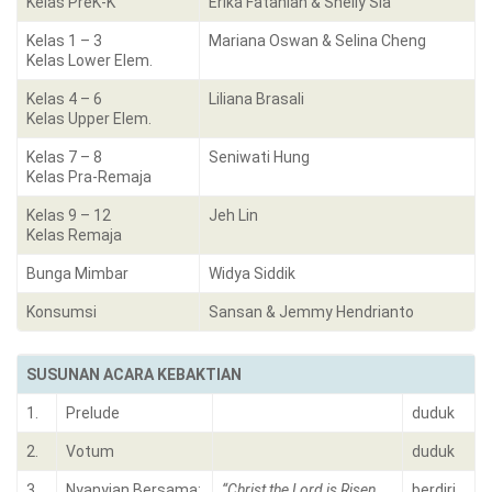
Kelas PreK-K
Erika Fataniah & Shelly Sia
Kelas 1 – 3
Mariana Oswan & Selina Cheng
Kelas Lower Elem.
Kelas 4 – 6
Liliana Brasali
Kelas Upper Elem.
Kelas 7 – 8
Seniwati Hung
Kelas Pra-Remaja
Kelas 9 – 12
Jeh Lin
Kelas Remaja
Bunga Mimbar
Widya Siddik
Konsumsi
Sansan & Jemmy Hendrianto
SUSUNAN ACARA KEBAKTIAN
1.
Prelude
duduk
2.
Votum
duduk
3.
Nyanyian Bersama:
“Christ the Lord is Risen
berdiri