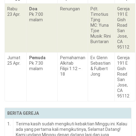
Rabu
Doa
Renungan
Pdt.
Gereja
23 Apr.
Pk 7:00
Timotius
191 E
malam
Tjing
Gish
MC: Yuna
Road
Tjoe
San
Musik: Rini
Jose,
Buntaran
CA
95112
Jumat
Pemuda
Pemahaman
Ev. Glenn
Gereja
25 Apr.
Pk 7:30
Alkitab
Sebastian
191 E
malam
Filipi 1:12 –
& Fulbert
Gish
18
Jong
Road
San
Jose,
CA
95112
BERITA GEREJA
1.
Terima kasih sudah mengikuti kebaktian Minggu ini. Kalau
ada yang pertama kali mengikutinya, Selamat Datang!
Kami undang Minggu depan datang lagi dan juga