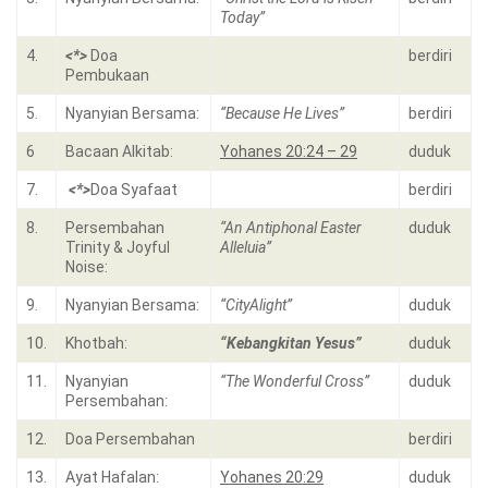
Today”
4.
<*>
Doa
berdiri
Pembukaan
5.
Nyanyian Bersama:
“Because He Lives”
berdiri
6
Bacaan Alkitab:
Yohanes 20:24 – 29
duduk
7.
<*>
Doa Syafaat
berdiri
8.
Persembahan
“An Antiphonal Easter
duduk
Trinity & Joyful
Alleluia”
Noise:
9.
Nyanyian Bersama:
“CityAlight”
duduk
10.
Khotbah:
“Kebangkitan Yesus”
duduk
11.
Nyanyian
“The Wonderful Cross”
duduk
Persembahan:
12.
Doa Persembahan
berdiri
13.
Ayat Hafalan:
Yohanes 20:29
duduk