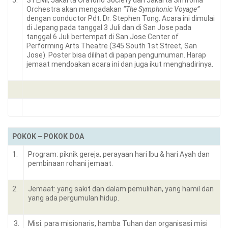
5.
STEMI, Jakarta Oratorio Society dan Jakarta Simfonia
Orchestra akan mengadakan
“The Symphonic Voyage”
dengan conductor Pdt. Dr. Stephen Tong. Acara ini dimulai
di Jepang pada tanggal 3 Juli dan di San Jose pada
tanggal 6 Juli bertempat di San Jose Center of
Performing Arts Theatre (345 South 1st Street, San
Jose). Poster bisa dilihat di papan pengumuman. Harap
jemaat mendoakan acara ini dan juga ikut menghadirinya.
POKOK – POKOK DOA
1.
Program: piknik gereja, perayaan hari Ibu & hari Ayah dan
pembinaan rohani jemaat.
2.
Jemaat: yang sakit dan dalam pemulihan, yang hamil dan
yang ada pergumulan hidup.
3.
Misi: para misionaris, hamba Tuhan dan organisasi misi