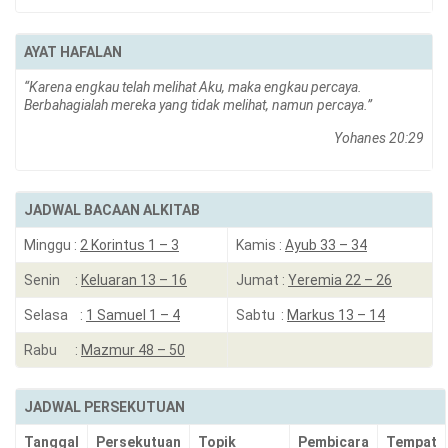
AYAT HAFALAN
“Karena engkau telah melihat Aku, maka engkau percaya.
Berbahagialah mereka yang tidak melihat, namun percaya.”
Yohanes 20:29
JADWAL BACAAN ALKITAB
Minggu :
2 Korintus 1 – 3
Kamis :
Ayub 33 – 34
Senin :
Keluaran 13 – 16
Jumat :
Yeremia 22 – 26
Selasa :
1 Samuel 1 – 4
Sabtu :
Markus 13 – 14
Rabu :
Mazmur 48 – 50
JADWAL PERSEKUTUAN
Tanggal
Persekutuan
Topik
Pembicara
Tempat