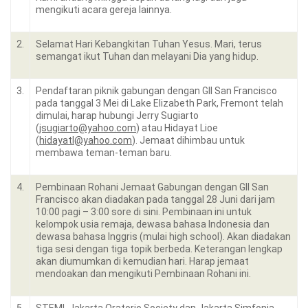
mengikuti acara gereja lainnya.
2.
Selamat Hari Kebangkitan Tuhan Yesus. Mari, terus
semangat ikut Tuhan dan melayani Dia yang hidup.
3.
Pendaftaran piknik gabungan dengan GII San Francisco
pada tanggal 3 Mei di Lake Elizabeth Park, Fremont telah
dimulai, harap hubungi Jerry Sugiarto
(
jsugiarto@yahoo.com
) atau Hidayat Lioe
(
hidayatl@yahoo.com
). Jemaat dihimbau untuk
membawa teman-teman baru.
4.
Pembinaan Rohani Jemaat Gabungan dengan GII San
Francisco akan diadakan pada tanggal 28 Juni dari jam
10:00 pagi – 3:00 sore di sini. Pembinaan ini untuk
kelompok usia remaja, dewasa bahasa Indonesia dan
dewasa bahasa Inggris (mulai high school). Akan diadakan
tiga sesi dengan tiga topik berbeda. Keterangan lengkap
akan diumumkan di kemudian hari. Harap jemaat
mendoakan dan mengikuti Pembinaan Rohani ini.