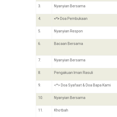
3.
Nyanyian Bersama
4.
<*>
Doa Pembukaan
5.
Nyanyian Respon
6.
Bacaan Bersama
7.
Nyanyian Bersama
8.
Pengakuan Iman Rasuli
9.
<*> Doa Syafaat & Doa Bapa Kami
10.
Nyanyian Bersama
11.
Khotbah