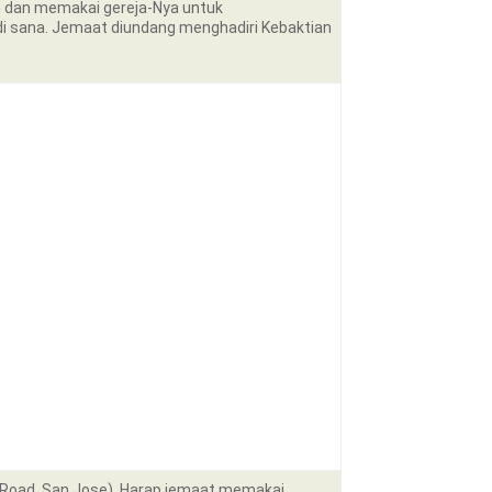
n dan memakai gereja-Nya untuk
i sana. Jemaat diundang menghadiri Kebaktian
sh Road, San Jose). Harap jemaat memakai