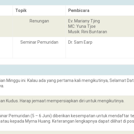
Topik
Pembicara
Renungan
Ev. Mariany Tjing
MC: Yuna Tjoe
Musik: Rini Buntaran
Seminar Pemuridan
Dr. Sam Earp
an Minggu ini. Kalau ada yang pertama kali mengikutinya, Selamat Da
ya.
an Kudus. Harap jemaat mempersiapkan diri untuk mengikutinya.
ar Pemuridan (5 – 6 Juni) diberikan kesempatan untuk mendaftar terakh
atau kepada Myrna Huang. Keterangan lengkapnya dapat dilihat di p