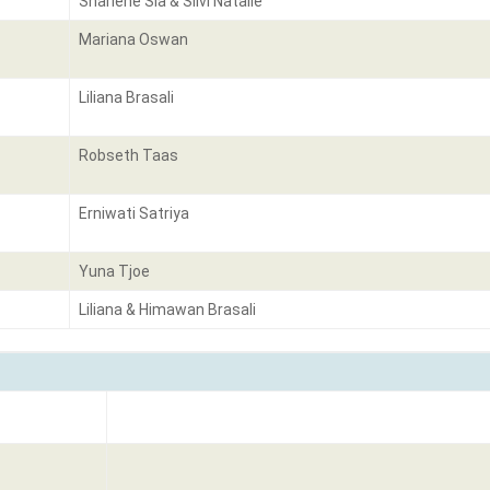
Sharlene Sia & Silvi Natalie
Mariana Oswan
Liliana Brasali
Robseth Taas
Erniwati Satriya
Yuna Tjoe
Liliana & Himawan Brasali