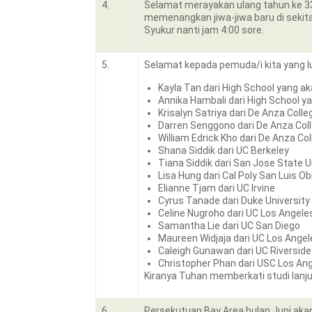
4.
Selamat merayakan ulang tahun ke 33
memenangkan jiwa-jiwa baru di sekit
Syukur nanti jam 4:00 sore.
5.
Selamat kepada pemuda/i kita yang lul
Kayla Tan dari High School yang a
Annika Hambali dari High School y
Krisalyn Satriya dari De Anza Coll
Darren Senggono dari De Anza Coll
William Edrick Kho dari De Anza Co
Shana Siddik dari UC Berkeley
Tiana Siddik dari San Jose State U
Lisa Hung dari Cal Poly San Luis O
Elianne Tjam dari UC Irvine
Cyrus Tanade dari Duke University
Celine Nugroho dari UC Los Angele
Samantha Lie dari UC San Diego
Maureen Widjaja dari UC Los Angel
Caleigh Gunawan dari UC Riverside
Christopher Phan dari USC Los An
Kiranya Tuhan memberkati studi lanj
6.
Persekutuan Bay Area bulan Juni akan