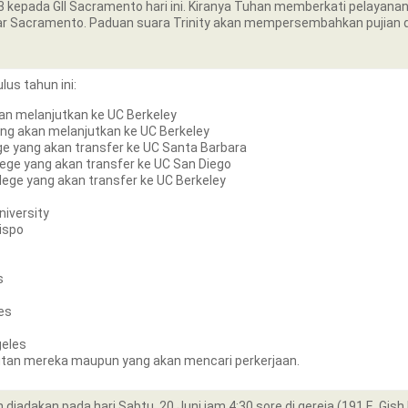
 kepada GII Sacramento hari ini. Kiranya Tuhan memberkati pelayana
ar Sacramento. Paduan suara Trinity akan mempersembahkan pujian d
us tahun ini:
kan melanjutkan ke UC Berkeley
ang akan melanjutkan ke UC Berkeley
ege yang akan transfer ke UC Santa Barbara
ege yang akan transfer ke UC San Diego
llege yang akan transfer ke UC Berkeley
niversity
bispo
s
es
geles
utan mereka maupun yang akan mencari perkerjaan.
 diadakan pada hari Sabtu, 20 Juni jam 4:30 sore di gereja (191 E. Gi