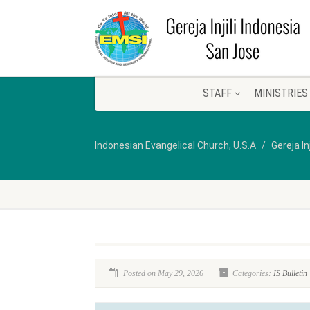
STAFF
MINISTRIES
Indonesian Evangelical Church, U.S.A
Gereja In
Posted on May 29, 2026
Categories:
IS Bulletin